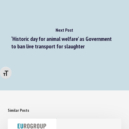
Next Post
‘Historic day for animal welfare’ as Government
to ban live transport for slaughter
Changer la taille de la police
Similar Posts