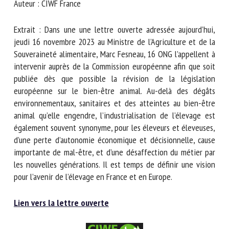
Auteur : CIWF France
Nom *
Extrait : Dans une une lettre ouverte adressée aujourd’hui,
jeudi 16 novembre 2023 au Ministre de l’Agriculture et de la
Prénom *
Souveraineté alimentaire, Marc Fesneau, 16 ONG l’appellent
à intervenir auprès de la Commission européenne afin que
soit publiée dès que possible la révision de la législation
Organisme *
européenne sur le bien-être animal. Au-delà des dégâts
environnementaux, sanitaires et des atteintes au bien-être
animal qu’elle engendre, l’industrialisation de l’élevage est
également souvent synonyme, pour les éleveurs et
E-mail *
éleveuses, d’une perte d’autonomie économique et
décisionnelle, cause importante de mal-être, et d’une
En soumettant ce formulaire, j'accepte que les
désaffection du métier par les nouvelles générations. Il est
informations saisies soient utilisées dans le cadre de la
temps de définir une vision pour l’avenir de l’élevage en
relation avec le CNR BEA. *
France et en Europe.
Les champs suivis de * sont obligatoires
Lien vers la lettre ouverte