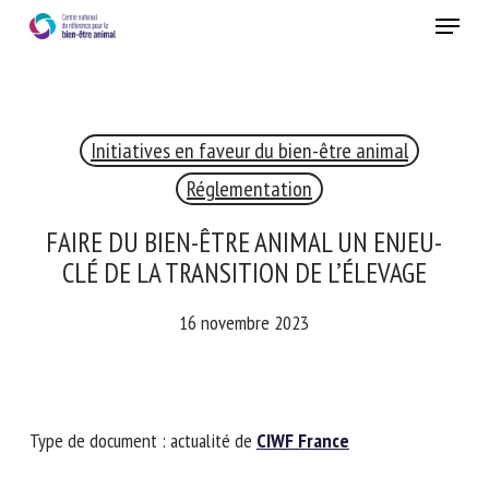
Skip
Menu
to
main
Fermer
content
×
Initiatives en faveur du bien-être animal
RECEVEZ CHAQUE MOIS GRATUITEMENT
LES DERNIÈRES ACTUALITÉS SUR LE BIEN-ÊTRE
Réglementation
ANIMAL
FAIRE DU BIEN-ÊTRE ANIMAL UN ENJEU-
CLÉ DE LA TRANSITION DE L’ÉLEVAGE
Select language
16 novembre 2023
Veuillez remplir le formulaire ci-dessous pour vous inscrire à
notre newsletter :
Type de document : actualité de
CIWF France