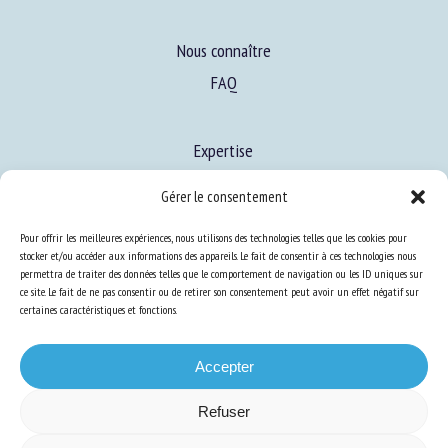
Nous connaître
FAQ
Expertise
S’informer sur le BEA
Gérer le consentement
Se former au BEA
Pour offrir les meilleures expériences, nous utilisons des technologies telles que les cookies pour
stocker et/ou accéder aux informations des appareils. Le fait de consentir à ces technologies nous
permettra de traiter des données telles que le comportement de navigation ou les ID uniques sur
ce site. Le fait de ne pas consentir ou de retirer son consentement peut avoir un effet négatif sur
Ressources
certaines caractéristiques et fonctions.
S’abonner aux actualités
Accepter
Refuser