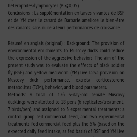
hétérophiles/lymphocytes (P ⩽0,05).
Conclusions : La supplémentation en larves vivantes de BSF
et de YM chez le canard de Barbarie améliore le bien-être
des canards, sans nuire à leurs performances de croissance.
Résumé en anglais (original) : Background: The provision of
environmental enrichments to Muscovy ducks could reduce
the expression of the aggressive behaviors. The aim of the
present study was to evaluate the effects of black soldier
fly (BSF) and yellow mealworm (YM) live larva provision on
Muscovy duck performance, excreta corticosterone
metabolites (ECM), behavior, and blood parameters.
Methods: A total of 126 3-day-old female Muscovy
ducklings were allotted to 18 pens (6 replicates/treatment,
7 birds/pen) and assigned to 3 experimental treatments: a
control group fed commercial feed, and two experimental
treatments fed commercial feed plus the 5% (based on the
expected daily feed intake, as fed basis) of BSF and YM live