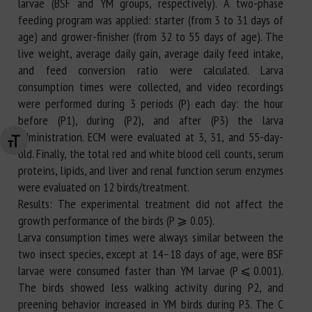
larvae (BSF and YM groups, respectively). A two-phase
feeding program was applied: starter (from 3 to 31 days of
age) and grower-finisher (from 32 to 55 days of age). The
live weight, average daily gain, average daily feed intake,
and feed conversion ratio were calculated. Larva
consumption times were collected, and video recordings
were performed during 3 periods (P) each day: the hour
before (P1), during (P2), and after (P3) the larva
administration. ECM were evaluated at 3, 31, and 55-day-
Changer la taille de la police
old. Finally, the total red and white blood cell counts, serum
proteins, lipids, and liver and renal function serum enzymes
were evaluated on 12 birds/treatment.
Results: The experimental treatment did not affect the
growth performance of the birds (P ⩾ 0.05).
Larva consumption times were always similar between the
two insect species, except at 14–18 days of age, were BSF
larvae were consumed faster than YM larvae (P ⩽ 0.001).
The birds showed less walking activity during P2, and
preening behavior increased in YM birds during P3. The C