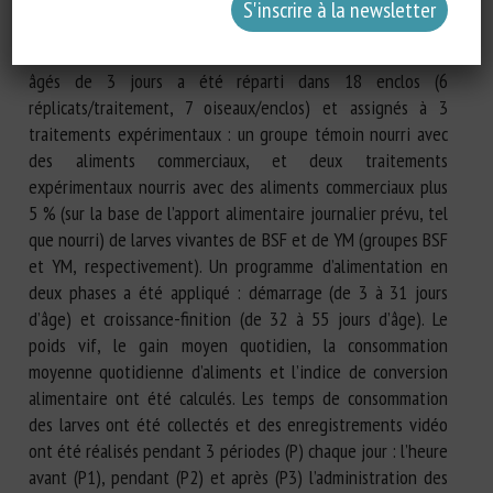
excrétés (MCE), le comportement et les paramètres
sanguins.
Méthodes : Un total de 126 canards de Barbarie femelles
âgés de 3 jours a été réparti dans 18 enclos (6
réplicats/traitement, 7 oiseaux/enclos) et assignés à 3
traitements expérimentaux : un groupe témoin nourri avec
des aliments commerciaux, et deux traitements
expérimentaux nourris avec des aliments commerciaux plus
5 % (sur la base de l’apport alimentaire journalier prévu, tel
que nourri) de larves vivantes de BSF et de YM (groupes BSF
et YM, respectivement). Un programme d’alimentation en
deux phases a été appliqué : démarrage (de 3 à 31 jours
d’âge) et croissance-finition (de 32 à 55 jours d’âge). Le
poids vif, le gain moyen quotidien, la consommation
moyenne quotidienne d’aliments et l’indice de conversion
alimentaire ont été calculés. Les temps de consommation
des larves ont été collectés et des enregistrements vidéo
ont été réalisés pendant 3 périodes (P) chaque jour : l’heure
avant (P1), pendant (P2) et après (P3) l’administration des