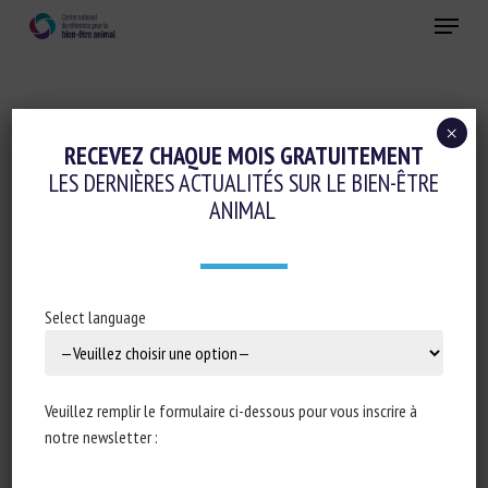
Skip
Menu
to
main
Fermer
content
×
Alimentation animale
RECEVEZ CHAQUE MOIS GRATUITEMENT
LES DERNIÈRES ACTUALITÉS SUR LE BIEN-ÊTRE
Logement et Enrichissement
ANIMAL
DOES THE PROVISION OF LIVE BLACK
SOLDIER FLY AND YELLOW MEALWORM
LARVAE IMPROVE MUSCOVY DUCK
Select language
WELFARE?
4 décembre 2023
Veuillez remplir le formulaire ci-dessous pour vous inscrire à
notre newsletter :