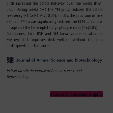
birds increased the attack behavior over the weeks (P ⩽
0.05). During weeks 1–3 the YM group reduced the attack
frequency (P1 ⩾ P3; P ⩽ 0.05). Finally, the provision of live
BSF and YM larvae significantly reduced the ECM at 55 days
of age and the heterophil to lymphocyte ratio (P ⩽0.05).
Conclusions: Live BSF and YM larva supplementation in
Muscovy duck improves duck welfare, without impairing
birds’ growth performance.
Extrait du site du Journal of Animal Science and
Biotechnology
Accéder au document original