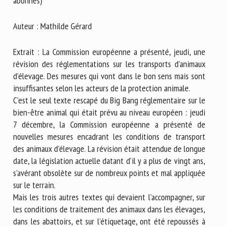
abonnés)
Nom *
Auteur : Mathilde Gérard
Prénom *
Extrait : La Commission européenne a présenté, jeudi, une
révision des réglementations sur les transports d’animaux
d’élevage. Des mesures qui vont dans le bon sens mais sont
Organisme *
insuffisantes selon les acteurs de la protection animale.
C’est le seul texte rescapé du Big Bang réglementaire sur le
bien-être animal qui était prévu au niveau européen : jeudi
7 décembre, la Commission européenne a présenté de
E-mail *
nouvelles mesures encadrant les conditions de transport
des animaux d’élevage. La révision était attendue de longue
En soumettant ce formulaire, j'accepte que les
date, la législation actuelle datant d’il y a plus de vingt ans,
informations saisies soient utilisées dans le cadre de la
s’avérant obsolète sur de nombreux points et mal appliquée
relation avec le CNR BEA. *
sur le terrain.
Mais les trois autres textes qui devaient l’accompagner, sur
Les champs suivis de * sont obligatoires
les conditions de traitement des animaux dans les élevages,
dans les abattoirs, et sur l’étiquetage, ont été repoussés à