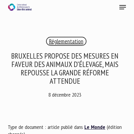
Skip
Menu
to
main
Fermer
content
×
Réglementation
RECEVEZ CHAQUE MOIS GRATUITEMENT
LES DERNIÈRES ACTUALITÉS SUR LE BIEN-ÊTRE
BRUXELLES PROPOSE DES MESURES EN
ANIMAL
FAVEUR DES ANIMAUX D’ÉLEVAGE, MAIS
REPOUSSE LA GRANDE RÉFORME
ATTENDUE
Select language
8 décembre 2023
Veuillez remplir le formulaire ci-dessous pour vous inscrire à
notre newsletter :
Type de document : article publié dans
Le Monde
(édition