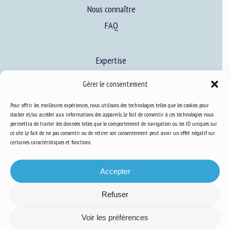
Nous connaître
FAQ
Expertise
S’informer sur le BEA
Gérer le consentement
Se former au BEA
Pour offrir les meilleures expériences, nous utilisons des technologies telles que les cookies pour
stocker et/ou accéder aux informations des appareils. Le fait de consentir à ces technologies nous
permettra de traiter des données telles que le comportement de navigation ou les ID uniques sur
Ressources
ce site. Le fait de ne pas consentir ou de retirer son consentement peut avoir un effet négatif sur
certaines caractéristiques et fonctions.
S’abonner aux actualités
Accepter
Refuser
Plan du site
-
Mentions Légales
-
Confidentialité
-
Cookies
-
Accessibilité
-
Voir les préférences
Conception et réalisation
Numéria Communication