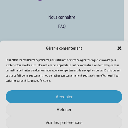
Nous connaître
FAQ
Expertise
Gérer le consentement
S’informer sur le BEA
Pour offrir les meilleures expériences, nous utilisons des technologies telles que les cookies pour
Se former au BEA
stocker et/ou accéder aux informations des appareils. Le fait de consentir à ces technologies nous
permettra de traiter des données telles que le comportement de navigation ou les ID uniques sur
ce site. Le fait de ne pas consentir ou de retirer son consentement peut avoir un effet négatif sur
certaines caractéristiques et fonctions.
Ressources
Accepter
S’abonner aux actualités
Refuser
Voir les préférences