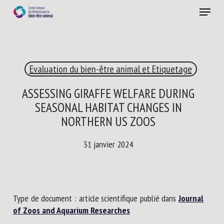
Skip
Menu
to
main
Fermer
content
×
Evaluation du bien-être animal et Etiquetage
RECEVEZ CHAQUE MOIS GRATUITEMENT
LES DERNIÈRES ACTUALITÉS SUR LE BIEN-ÊTRE
ASSESSING GIRAFFE WELFARE DURING
ANIMAL
SEASONAL HABITAT CHANGES IN
NORTHERN US ZOOS
31 janvier 2024
Select language
Veuillez remplir le formulaire ci-dessous pour vous inscrire à
Type de document : article scientifique publié dans
Journal
notre newsletter :
of Zoos and Aquarium Researches