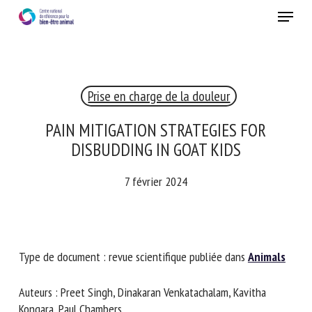
Skip
Menu
to
main
Fermer
content
Prise en charge de la douleur
RECEVEZ CHAQUE MOIS GRATUITEMENT
LES DERNIÈRES ACTUALITÉS SUR LE BIEN-ÊTRE
PAIN MITIGATION STRATEGIES FOR
ANIMAL
DISBUDDING IN GOAT KIDS
7 février 2024
Select language
Type de document : revue scientifique publiée dans
Veuillez remplir le formulaire ci-dessous pour vous inscrire à
Animals
notre newsletter :
Auteurs : Preet Singh, Dinakaran Venkatachalam, Kavitha