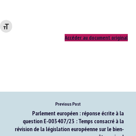
Changer la taille de la police
Accéder au document original
Previous Post
Parlement européen : réponse écrite à la
question E-003407/23 : Temps consacré à la