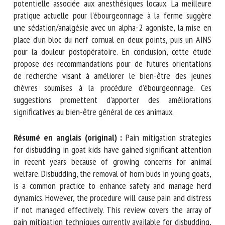
pendant le processus d’ébourgeonnage, en accordant une
attention particulière à la toxicité potentielle associée aux
anesthésiques locaux. La meilleure pratique actuelle pour
l’ébourgeonnage à la ferme suggère une sédation/analgésie
avec un alpha-2 agoniste, la mise en place d’un bloc du nerf
cornual en deux points, puis un AINS pour la douleur
postopératoire. En conclusion, cette étude propose des
recommandations pour de futures orientations de recherche
visant à améliorer le bien-être des jeunes chèvres soumises
à la procédure d’ébourgeonnage. Ces suggestions
promettent d’apporter des améliorations significatives au
bien-être général de ces animaux.
Résumé en anglais (original) :
Pain mitigation strategies
for disbudding in goat kids have gained significant
attention in recent years because of growing concerns for
animal welfare. Disbudding, the removal of horn buds in
young goats, is a common practice to enhance safety and
manage herd dynamics. However, the procedure will cause