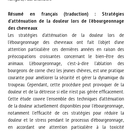
Nom *
Kongara, Paul Chambers
Résumé en français (traduction) :
Stratégies
Prénom *
d’atténuation de la douleur lors de l’ébourgeonnage
des chevreaux
Les stratégies d’atténuation de la douleur lors de
l’ébourgeonnage des chevreaux ont fait l’objet d’une
Organisme *
attention particulière ces dernières années en raison des
préoccupations croissantes concernant le bien-être des
animaux. L’ébourgeonnage, c’est-à-dire l’ablation des
E-mail *
bourgeons de corne chez les jeunes chèvres, est une
pratique courante pour améliorer la sécurité et gérer la
dynamique du troupeau. Cependant, cette procédure peut
En soumettant ce formulaire, j'accepte que les
provoquer de la douleur et de la détresse si elle n’est pas
informations saisies soient utilisées dans le cadre de la
gérée efficacement. Cette étude couvre l’ensemble des
relation avec le CNR BEA. *
techniques d’atténuation de la douleur actuellement
disponibles pour l’ébourgeonnage, notamment l’efficacité
Les champs suivis de * sont obligatoires
de ces stratégies pour réduire la douleur et le stress