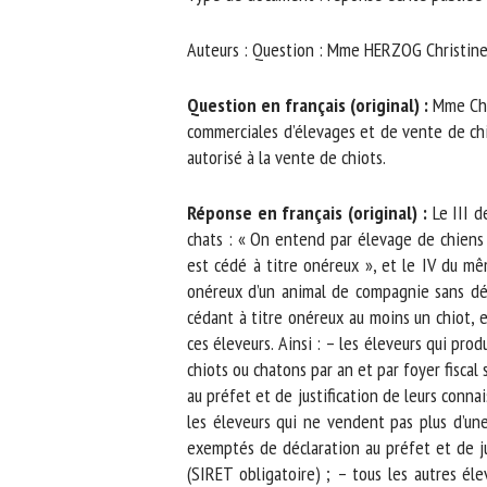
No
Auteurs : Question : Mme HERZOG Christine (M
Question en français (original) :
Mme Chris
Or
commerciales d’élevages et de vente de chien
*
autorisé à la vente de chiots.
Réponse en français (original) :
Le III de
ut
chats : « On entend par élevage de chiens o
Le
est cédé à titre onéreux », et le IV du mêm
onéreux d’un animal de compagnie sans déten
cédant à titre onéreux au moins un chiot, es
ces éleveurs. Ainsi : – les éleveurs qui pro
chiots ou chatons par an et par foyer fisca
au préfet et de justification de leurs connai
les éleveurs qui ne vendent pas plus d’une 
exemptés de déclaration au préfet et de jus
(SIRET obligatoire) ; – tous les autres éle