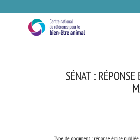
Skip
to
main
content
SÉNAT : RÉPONSE 
MA
Se
Ve
Type de document : réponse écrite publiée 