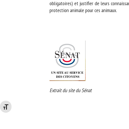
obligatoires) et justifier de leurs connaissa
protection animale pour ces animaux.
Extrait du site du Sénat
Changer la taille de la police