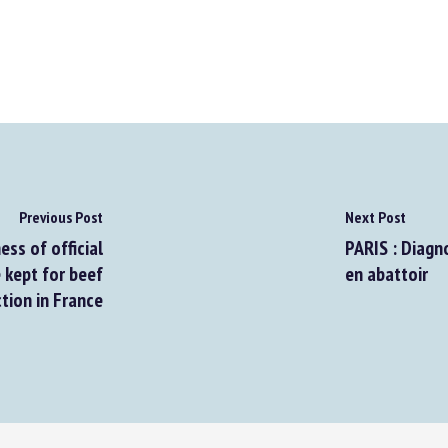
Previous Post
Next Post
ss of official
PARIS : Diagno
kept for beef
en abattoir
ion in France