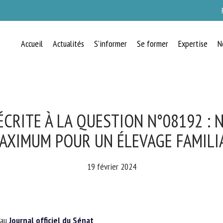
Accueil
Actualités
S’informer
Se former
Expertise
N
RECEVEZ CHAQUE MOIS GRATUITEMEN
LES DERNIÈRES ACTUALITÉS SUR LE
BIEN-ÊTRE ANIMAL
ÉCRITE À LA QUESTION N°08192 : 
XIMUM POUR UN ÉLEVAGE FAMILI
lect language
19 février 2024
uillez remplir le formulaire ci-dessous pour vous inscrire à notre newsletter :
au
Journal officiel du Sénat