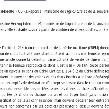
m *
Prénom
oselle – UC-R). Réponse : Ministère de l’agriculture et de la souverai
*
tine Herzog interroge M. le ministre de l’agriculture et de la souverai
ganisme
E-mail *
s. Elle souhaite savoir à partir de combien de chiens adultes, un élev
En soumettant ce formulaire, j'accepte que les informations saisies soient
 l’article L. 214-6 du code rural et de la pêche maritime (CRPM) donne
ilisées dans le cadre de la relation avec le CNR BEA. *
u de chats l’activité consistant à détenir au moins une femelle repro
s champs suivis de * sont obligatoires
e article donne la définition d’une activité de vente de chiens : « [
ir la femelle reproductrice dont il est issu ». De fait, toute perso
t un éleveur au sens du CRPM. L’article L. 214-6-2 du CRPM définit les
duisent uniquement des chiens et des chats inscrits à un livre généalog
l sont exemptés de déclaration d’entreprise prévue dans le code du com
ssances. L’ensemble des portées issues des chiens ou chats qu’ils détien
portée de chiots ou chatons par an et par foyer fiscal (sans notion d
tification de leurs connaissances, mais doivent déclarer leur entrep
veurs non concernés par les deux cas présentés ci-dessus doivent êtr