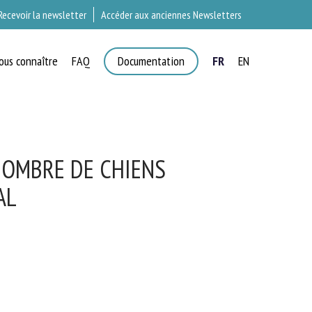
Recevoir la newsletter
Accéder aux anciennes Newsletters
ous connaître
FAQ
Documentation
FR
EN
T
NOMBRE DE CHIENS
AL