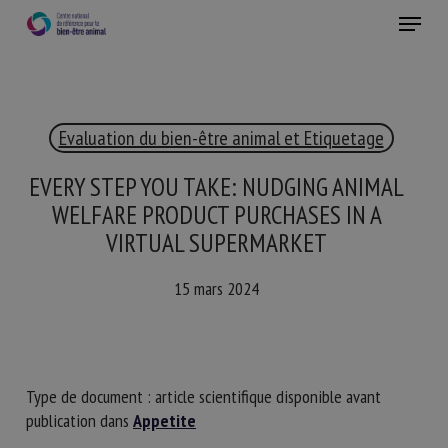
Skip
Menu
to
main
Fermer
content
×
Evaluation du bien-être animal et Etiquetage
RECEVEZ CHAQUE MOIS GRATUITEMENT
LES DERNIÈRES ACTUALITÉS SUR LE BIEN-ÊTRE
EVERY STEP YOU TAKE: NUDGING ANIMAL
ANIMAL
WELFARE PRODUCT PURCHASES IN A
VIRTUAL SUPERMARKET
15 mars 2024
Select language
Veuillez remplir le formulaire ci-dessous pour vous inscrire à
Type de document : article scientifique disponible avant
notre newsletter :
publication dans
Appetite