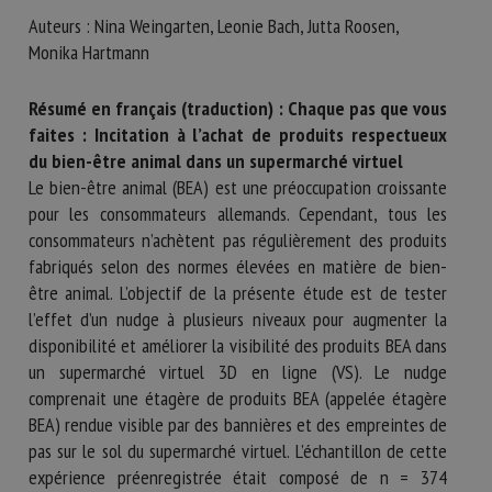
Nom *
Auteurs : Nina Weingarten, Leonie Bach, Jutta Roosen,
Monika Hartmann
Prénom *
Résumé en français (traduction) : Chaque pas que vous
faites : Incitation à l’achat de produits respectueux
du bien-être animal dans un supermarché virtuel
Le bien-être animal (BEA) est une préoccupation croissante
Organisme *
pour les consommateurs allemands. Cependant, tous les
consommateurs n’achètent pas régulièrement des produits
fabriqués selon des normes élevées en matière de bien-
E-mail *
être animal. L’objectif de la présente étude est de tester
l’effet d’un nudge à plusieurs niveaux pour augmenter la
disponibilité et améliorer la visibilité des produits BEA dans
En soumettant ce formulaire, j'accepte que les
un supermarché virtuel 3D en ligne (VS). Le nudge
informations saisies soient utilisées dans le cadre de la
comprenait une étagère de produits BEA (appelée étagère
relation avec le CNR BEA. *
BEA) rendue visible par des bannières et des empreintes de
Les champs suivis de * sont obligatoires
pas sur le sol du supermarché virtuel. L’échantillon de cette
expérience préenregistrée était composé de n = 374