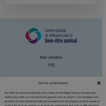
Nous connaître
FAQ
Expertise
Gérer le consentement
S’informer sur le BEA
Pour offrir les meilleures expériences, nous utilisons des technologies telles que les cookies pour
Se former au BEA
stocker et/ou accéder aux informations des appareils. Le fait de consentir à ces technologies nous
permettra de traiter des données telles que le comportement de navigation ou les ID uniques sur
ce site. Le fait de ne pas consentir ou de retirer son consentement peut avoir un effet négatif sur