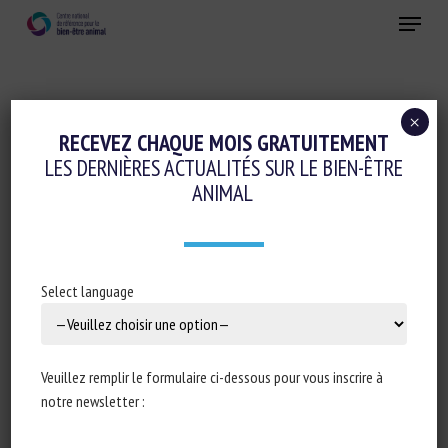
Skip
Menu
to
main
Fermer
content
×
Réglementation
RECEVEZ CHAQUE MOIS GRATUITEMENT
LES DERNIÈRES ACTUALITÉS SUR LE BIEN-ÊTRE
PARLEMENT EUROPÉEN : RÉPONSE ORALE
ANIMAL
À LA QUESTION O-000059/23 : RÉVISION
PROMISE DE LA LÉGISLATION DE L’UNION
EN MATIÈRE DE BIEN-ÊTRE ANIMAL ET
Select language
DES INITIATIVES CITOYENNES
EUROPÉENNES LIÉES AU BIEN-ÊTRE
ANIMAL (DÉBAT)
Veuillez remplir le formulaire ci-dessous pour vous inscrire à
14 mars 2024
notre newsletter :