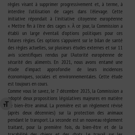
règles visant à supprimer progressivement et, à terme, à
interdire l’utilisation de cages dans l’élevage. Cette
initiative répondait à l’initiative citoyenne européenne
« Mettre fin à l’ère des cages ». À ce jour, la Commission a
établi un large éventail d’options politiques pour ces
futures règles. Ces options s’appuient sur le bilan de santé
des règles actuelles, sur plusieurs études externes et sur 11
avis scientifiques rendus par l’Autorité européenne de
sécurité des aliments. En 2021, nous avons entamé une
étude d’impact approfondie de leurs incidences
économiques, sociales et environnementales. Cette étude
est toujours en cours.
Comme vous le savez, le 7 décembre 2023, la Commission a
adopté deux propositions législatives majeures en matière
de bien-être animal. La première est un règlement révisé
Changer la taille de la police
(après deux décennies) sur la protection des animaux
pendant le transport. La seconde est un nouveau règlement
traitant, pour la première fois, du bien-être et de la
traçabilité des chiens et des chats. Le travail sur les