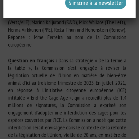
Vind (S&D), Christel Schaldemose (S&D), Karen Melchior
(Renew), Alice Kuhnke (Verts/ALE), Pär Holmgren
(Verts/ALE), Marina Kaljurand (S&D), Mick Wallace (The Left),
Henna Virkkunen (PPE), Róża Thun und Hohenstein (Renew).
Réponse : Mme Ferreira au nom de la Commission
européenne
Question en français :
Dans sa stratégie « De la ferme à
la table », la Commission s’est engagée à réviser la
législation actuelle de l’Union en matière de bien-être
animal d’ici au troisième trimestre de 2023. En juillet 2021,
en réponse à l’initiative citoyenne européenne (ICE)
intitulée « End the Cage Age », qui a recueilli plus de 1,4
millions de signatures, la Commission a exprimé son
engagement d’adopter une interdiction des cages pour les
espèces couvertes par l’ICE. La Commission a noté que cette
interdiction serait envisagée dans le contexte de la refonte
de la législation de l’Union, vieille de 20 ans, en matière de