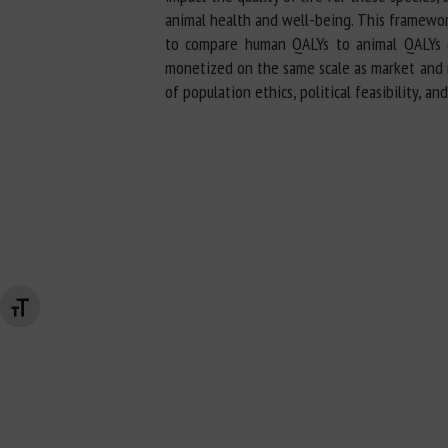
animal health and well-being. This framework
to compare human QALYs to animal QALYs (AQ
monetized on the same scale as market and n
of population ethics, political feasibility, a
Changer la taille de la police