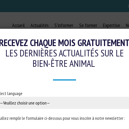
Accueil
Actualités
S’informer
Se former
Expertise
N
RECEVEZ CHAQUE MOIS GRATUITEMEN
LES DERNIÈRES ACTUALITÉS SUR LE
BIEN-ÊTRE ANIMAL
AL WELFARE IMPACTS FOR BENEFI
23 avril 2024
lect language
raître dans
Journal of Benefit-Cost Analysis
, disponible avant public
uillez remplir le formulaire ci-dessous pour vous inscrire à notre newsletter :