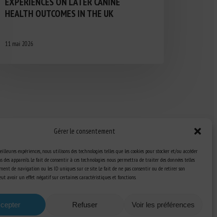
EXPERIENCES ON LATER CANINE
HEALTH OUTCOMES IN THE UK
11 mai 2026
Gérer le consentement
eilleures expériences, nous utilisons des technologies telles que les cookies pour stocker et/ou accéder
 des appareils. Le fait de consentir à ces technologies nous permettra de traiter des données telles
ent de navigation ou les ID uniques sur ce site. Le fait de ne pas consentir ou de retirer son
Ressources
t avoir un effet négatif sur certaines caractéristiques et fonctions.
S’abonner aux actualités
cepter
Refuser
Voir les préférences