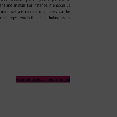
s and animals. For instance, it enables us
animal welfare impacts of policies can be
challenges remain though, including issues
Accéder au document original