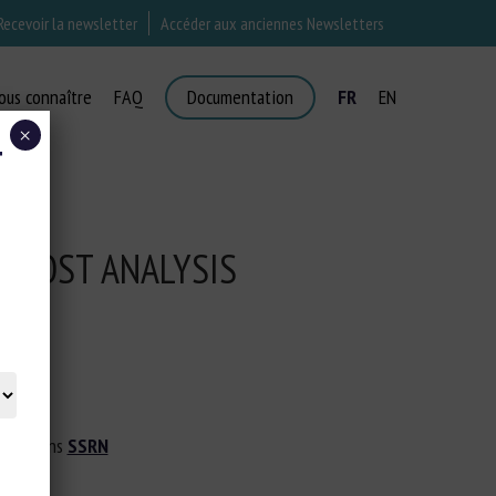
Recevoir la newsletter
Accéder aux anciennes Newsletters
ous connaître
FAQ
Documentation
FR
EN
×
T
T-COST ANALYSIS
ation dans
SSRN