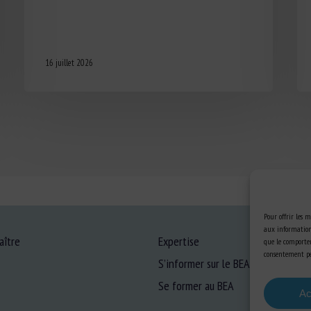
16 juillet 2026
Pour offrir les m
aux informations
aître
Expertise
que le comportem
consentement peu
S’informer sur le BEA
Se former au BEA
Ac