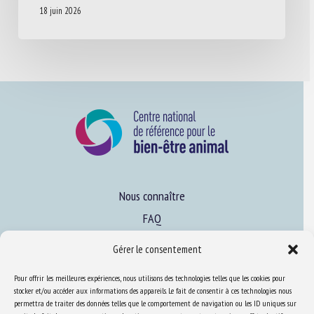
18 juin 2026
Nous connaître
FAQ
Gérer le consentement
Expertise
Pour offrir les meilleures expériences, nous utilisons des technologies telles que les cookies pour
S’informer sur le BEA
stocker et/ou accéder aux informations des appareils. Le fait de consentir à ces technologies nous
permettra de traiter des données telles que le comportement de navigation ou les ID uniques sur
Se former au BEA