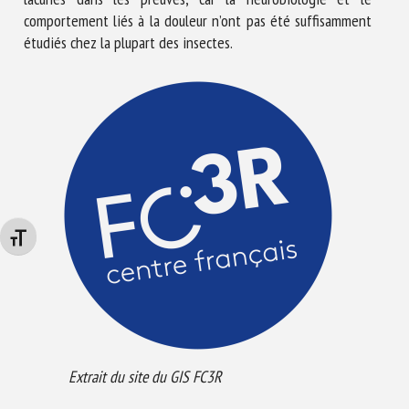
comportement liés à la douleur n’ont pas été suffisamment
étudiés chez la plupart des insectes.
Changer la taille de la police
Extrait du site du GIS FC3R