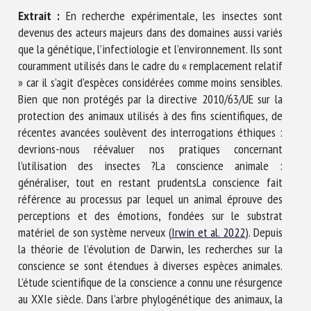
Nom *
Extrait :
En recherche expérimentale, les insectes sont
devenus des acteurs majeurs dans des domaines aussi variés
que la génétique, l’infectiologie et l’environnement. Ils sont
Prénom *
couramment utilisés dans le cadre du « remplacement relatif
» car il s’agit d’espèces considérées comme moins sensibles.
Bien que non protégés par la directive 2010/63/UE sur la
protection des animaux utilisés à des fins scientifiques, de
Organisme *
récentes avancées soulèvent des interrogations éthiques :
devrions-nous réévaluer nos pratiques concernant
l’utilisation des insectes ?
La conscience animale :
E-mail *
généraliser, tout en restant prudents
La conscience fait
référence au processus par lequel un animal éprouve des
perceptions et des émotions, fondées sur le substrat
En soumettant ce formulaire, j'accepte que les
matériel de son système nerveux (
Irwin et al. 2022
). Depuis
informations saisies soient utilisées dans le cadre de la
la théorie de l’évolution de Darwin, les recherches sur la
relation avec le CNR BEA. *
conscience se sont étendues à diverses espèces animales.
L’étude scientifique de la conscience a connu une résurgence
Les champs suivis de * sont obligatoires
au XXIe siècle. Dans l’arbre phylogénétique des animaux, la