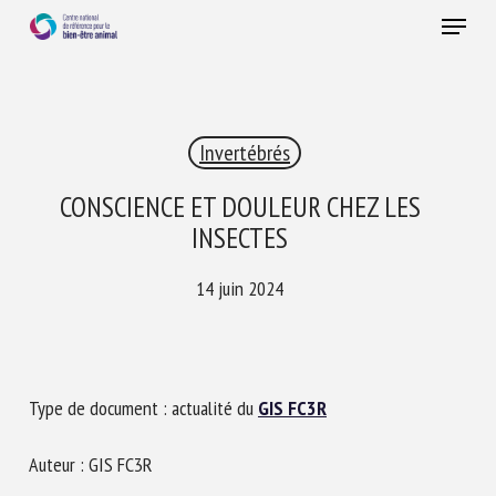
Skip
Menu
to
main
Fermer
content
×
Invertébrés
RECEVEZ CHAQUE MOIS GRATUITEMENT
LES DERNIÈRES ACTUALITÉS SUR LE BIEN-ÊTRE
CONSCIENCE ET DOULEUR CHEZ LES
ANIMAL
INSECTES
14 juin 2024
Select language
Type de document : actualité du
GIS FC3R
Veuillez remplir le formulaire ci-dessous pour vous inscrire à
notre newsletter :
Auteur : GIS FC3R