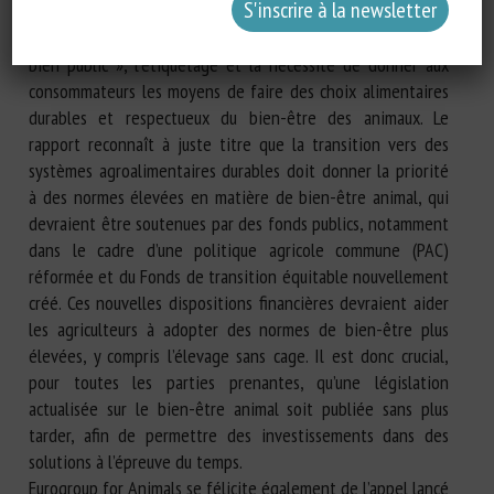
ses contributions importantes concernant les politiques sur
le bien-être animal, le commerce, « l’argent public pour le
bien public », l’étiquetage et la nécessité de donner aux
consommateurs les moyens de faire des choix alimentaires
durables et respectueux du bien-être des animaux. Le
rapport reconnaît à juste titre que la transition vers des
systèmes agroalimentaires durables doit donner la priorité
à des normes élevées en matière de bien-être animal, qui
devraient être soutenues par des fonds publics, notamment
dans le cadre d’une politique agricole commune (PAC)
réformée et du Fonds de transition équitable nouvellement
créé. Ces nouvelles dispositions financières devraient aider
les agriculteurs à adopter des normes de bien-être plus
élevées, y compris l’élevage sans cage. Il est donc crucial,
pour toutes les parties prenantes, qu’une législation
actualisée sur le bien-être animal soit publiée sans plus
tarder, afin de permettre des investissements dans des
solutions à l’épreuve du temps.
Eurogroup for Animals se félicite également de l’appel lancé