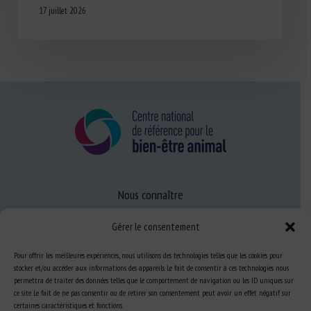
17 juillet 2026
Nous connaître
FAQ
Gérer le consentement
Pour offrir les meilleures expériences, nous utilisons des technologies telles que les cookies pour
Expertise
stocker et/ou accéder aux informations des appareils. Le fait de consentir à ces technologies nous
permettra de traiter des données telles que le comportement de navigation ou les ID uniques sur
S’informer sur le BEA
ce site. Le fait de ne pas consentir ou de retirer son consentement peut avoir un effet négatif sur
certaines caractéristiques et fonctions.
Se former au BEA