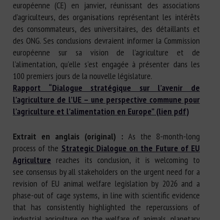
européenne (CE) en janvier, réunissant des associations
d’agriculteurs, des organisations représentant les intérêts
des consommateurs, des universitaires, des détaillants et
des ONG. Ses conclusions devraient informer la Commission
européenne sur sa vision de l’agriculture et de
l’alimentation, qu’elle s’est engagée à présenter dans les
100 premiers jours de la nouvelle législature.
Rapport “Dialogue stratégique sur l’avenir de
l’agriculture de l’UE – une perspective commune pour
l’agriculture et l’alimentation en Europe” (lien pdf)
Extrait en anglais (original) :
As the 8-month-long
process of the
Strategic Dialogue on the Future of EU
Agriculture
reaches its conclusion, it is welcoming to
see consensus by all stakeholders on the urgent need for a
revision of EU animal welfare legislation by 2026 and a
phase-out of cage systems, in line with scientific evidence
that has consistently highlighted the repercussions of
industrial agriculture on the welfare of animals, planetary