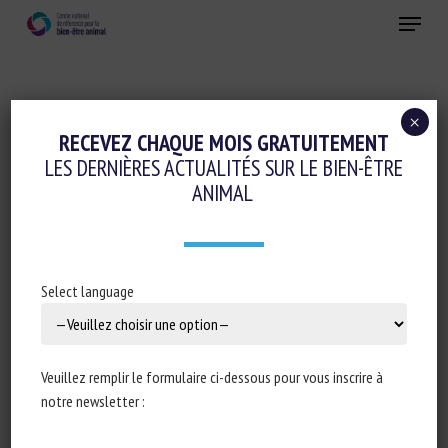
Skip
Menu
to
main
Fermer
content
×
Réglementation
RECEVEZ CHAQUE MOIS GRATUITEMENT
LES DERNIÈRES ACTUALITÉS SUR LE BIEN-ÊTRE
STRATEGIC DIALOGUE URGES EC TO
ANIMAL
DELIVER THE REVISION OF ANIMAL
WELFARE LEGISLATION BY 2026
4 septembre 2024
Select language
Veuillez remplir le formulaire ci-dessous pour vous inscrire à
Type de document : article publié dans
Eurogroup for
notre newsletter :
Animals