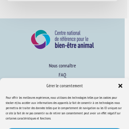
Nous connaître
FAQ
Gérer le consentement
Expertise
Pour offrir les meilleures expériences, nous utilisons des technologies telles que les cookies pour
S’informer sur le BEA
stocker et/ou accéder aux informations des appareils. Le fait de consentir à ces technologies nous
permettra de traiter des données telles que le comportement de navigation ou les ID uniques sur
Se former au BEA
ce site. Le fait de ne pas consentir ou de retirer son consentement peut avoir un effet négatif sur
certaines caractéristiques et fonctions.