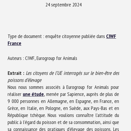
Nom *
24 septembre 2024
Prénom *
Type de document : enquête citoyenne publiée dans
CIWF
France
Organisme *
Auteurs : CIWF, Eurogroup for Animals
Extrait :
Les citoyens de l’UE interrogés sur le bien-être des
E-mail *
poissons d’élevage
Nous nous sommes associés à Eurogroup for Animals pour
En soumettant ce formulaire, j'accepte que les
réaliser
une étude
, menée par Sapience, auprès de plus de
informations saisies soient utilisées dans le cadre de la
9 000 personnes en Allemagne, en Espagne, en France, en
relation avec le CNR BEA. *
Grèce, en Italie, en Pologne, en Suède, aux Pays-Bas et en
République tchèque. Nous voulions connaître l’attitude du
Les champs suivis de * sont obligatoires
public à l’égard du poisson et de sa consommation, ainsi que
sa connaissance des pratiques d’élevage des poissons. Les