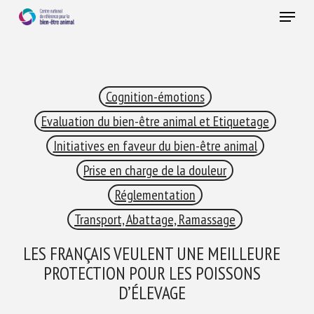
Skip
Menu
to
main
Fermer
content
×
Cognition-émotions
RECEVEZ CHAQUE MOIS GRATUITEMENT
LES DERNIÈRES ACTUALITÉS SUR LE BIEN-ÊTRE
Evaluation du bien-être animal et Etiquetage
ANIMAL
Initiatives en faveur du bien-être animal
Prise en charge de la douleur
Réglementation
Select language
Transport, Abattage, Ramassage
LES FRANÇAIS VEULENT UNE MEILLEURE
Veuillez remplir le formulaire ci-dessous pour vous inscrire à
PROTECTION POUR LES POISSONS
notre newsletter :
D’ÉLEVAGE