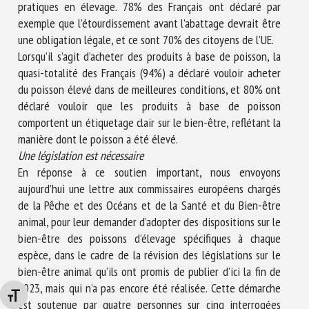
pratiques en élevage. 78% des Français ont déclaré par
exemple que l’étourdissement avant l’abattage devrait être
une obligation légale, et ce sont 70% des citoyens de l’UE.
Lorsqu’il s’agit d’acheter des produits à base de poisson, la
quasi-totalité des Français (94%) a déclaré vouloir acheter
du poisson élevé dans de meilleures conditions, et 80% ont
déclaré vouloir que les produits à base de poisson
comportent un étiquetage clair sur le bien-être, reflétant la
manière dont le poisson a été élevé.
Une législation est nécessaire
En réponse à ce soutien important, nous envoyons
aujourd’hui une lettre aux commissaires européens chargés
de la Pêche et des Océans et de la Santé et du Bien-être
animal, pour leur demander d’adopter des dispositions sur le
bien-être des poissons d’élevage spécifiques à chaque
espèce, dans le cadre de la révision des législations sur le
bien-être animal qu’ils ont promis de publier d’ici la fin de
2023, mais qui n’a pas encore été réalisée. Cette démarche
Changer la taille de la police
est soutenue par quatre personnes sur cinq interrogées