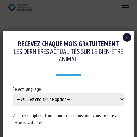
Skip
Menu
to
main
Fermer
content
×
Cognition-émotions
RECEVEZ CHAQUE MOIS GRATUITEMENT
LES DERNIÈRES ACTUALITÉS SUR LE BIEN-ÊTRE
Evaluation du bien-être animal et Etiquetage
ANIMAL
Logement et Enrichissement
WELFARE AND PERFORMANCE BENEFITS
OF SHADE PROVISION DURING SUMMER
Select language
FOR FEEDLOT CATTLE IN A TEMPERATE
CLIMATIC ZONE
Veuillez remplir le formulaire ci-dessous pour vous inscrire à
29 octobre 2024
notre newsletter :