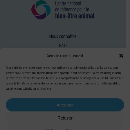
Nous connaître
FAQ
Gérer le consentement
Expertise
Pour offrir les meilleures expériences, nous utilisons des technologies telles que les cookies pour
stocker et/ou accéder aux informations des appareils. Le fait de consentir à ces technologies nous
S’informer sur le BEA
permettra de traiter des données telles que le comportement de navigation ou les ID uniques sur
Se former au BEA
ce site. Le fait de ne pas consentir ou de retirer son consentement peut avoir un effet négatif sur
certaines caractéristiques et fonctions.
Ressources
Accepter
Refuser
S’abonner aux actualités