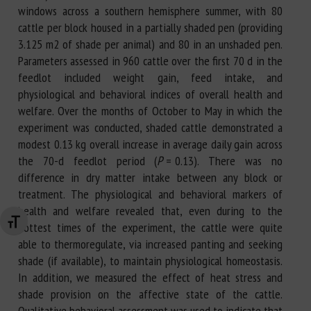
windows across a southern hemisphere summer, with 80
cattle per block housed in a partially shaded pen (providing
3.125 m2 of shade per animal) and 80 in an unshaded pen.
Parameters assessed in 960 cattle over the first 70 d in the
feedlot included weight gain, feed intake, and
physiological and behavioral indices of overall health and
welfare. Over the months of October to May in which the
experiment was conducted, shaded cattle demonstrated a
modest 0.13 kg overall increase in average daily gain across
the 70-d feedlot period (
P
= 0.13). There was no
difference in dry matter intake between any block or
treatment. The physiological and behavioral markers of
health and welfare revealed that, even during to the
Changer la taille de la police
hottest times of the experiment, the cattle were quite
able to thermoregulate, via increased panting and seeking
shade (if available), to maintain physiological homeostasis.
In addition, we measured the effect of heat stress and
shade provision on the affective state of the cattle.
Qualitative behavioral assessment was used to indicate that