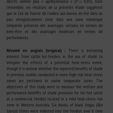
décrits comme plus «
agités/anxieux
» (
P
≤ 0,05). Dans
l’ensemble, les résultats de la présente étude suggèrent
que le fait de fournir de l’ombre aux bovins en été dans un
parc d’engraissement situé dans une zone climatique
tempérée présente des avantages certains en termes de
bien-être et des avantages modestes en termes de
performances.
Résumé en anglais (original) :
There is increasing
interest from cattle lot-feeders in the use of shade to
mitigate the effects of a potential heat-stress event,
though it is unclear whether the reported benefits of shade
in previous studies conducted in more high-risk heat-stress
zones are pertinent in cooler temperate zones. The
objectives of this study were to measure the welfare and
performance benefits of shade provision for lot-fed cattle
at a commercial feedlot located in a mild heat-stress risk
zone in Western Australia. Six blocks of black Angus (
Bos
taurus
) steers were inducted into the feedlot over 6 time