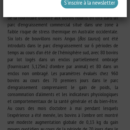
fraîches. Les objectifs de cette étude étaient de mesurer
les avantages en termes de bien-être et de performances
de la fourniture d’ombre aux bovins nourris en lots dans un
parc d’engraissement commercial situé dans une zone à
faible risque de stress thermique en Australie occidentale.
Six lots de bouvillons noirs Angus (
Bos taurus
) ont été
introduits dans le parc d’engraissement sur 6 périodes de
temps au cours d’un été de l’hémisphère sud, avec 80 bovins
par lot logés dans un enclos partiellement ombragé
(fournissant 3,125m2 d’ombre par animal) et 80 dans un
enclos non ombragé. Les paramètres évalués chez 960
bovins au cours des 70 premiers jours dans le parc
d’engraissement comprenaient le gain de poids, la
consommation d’aliments et les indicateurs physiologiques
et comportementaux de la santé générale et du bien-être.
Au cours des mois d’octobre à mai pendant lesquels
l’expérience a été menée, les bovins à l’ombre ont montré
une modeste augmentation globale de 0,13 kg du gain
moyen quotidien au cours de la période de 70 jours dans le