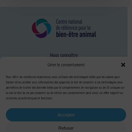
Nous connaître
FAQ
Gérer le consentement
Pour offrir les meilleures expériences, nous utilisons des technologies telles que les cookies pour
stocker et/ou accéder aux informations des appareils. Le fait de consentir à ces technologies nous
Expertise
permettra de traiter des données telles que le comportement de navigation ou les ID uniques sur
ce site. Le fait de ne pas consentir ou de retirer son consentement peut avoir un effet négatif sur
S’informer sur le BEA
certaines caractéristiques et fonctions.
Se former au BEA
Accepter
Ressources
Refuser