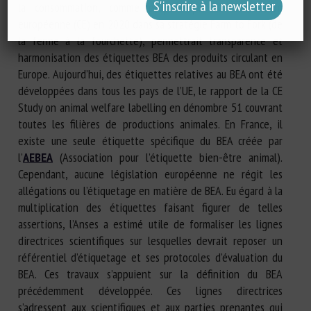
la consommation, comme proposé par la Commission
européenne (CE) en 2020 dans sa stratégie Farm to Fork (de
la ferme à la fourchette), permettrait transparence et
harmonisation des étiquettes BEA des produits circulant en
Europe. Aujourd’hui, des étiquettes relatives au BEA ont été
développées dans tous les pays de l’UE, le rapport de la CE
Study on animal welfare labelling en dénombre 51 couvrant
toutes les filières de productions animales. En France, il
existe une seule étiquette spécifique du BEA créée par
l’
AEBEA
(Association pour l’étiquette bien-être animal).
Cependant, aucune législation européenne ne régit les
allégations ou l’étiquetage en matière de BEA. Eu égard à la
multiplication des étiquettes faisant figurer de telles
assertions, l’Anses a estimé utile de formaliser les lignes
directrices scientifiques sur lesquelles devrait reposer un
référentiel d’étiquetage et ses protocoles d’évaluation du
BEA. Ces travaux s’appuient sur la définition du BEA
précédemment développée. Ces lignes directrices
s’adressent aux scientifiques et aux parties prenantes qui