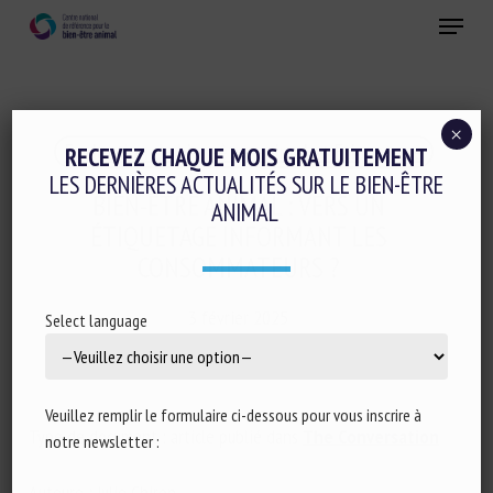
Skip
Menu
to
main
Fermer
content
×
Evaluation du bien-être animal et Etiquetage
RECEVEZ CHAQUE MOIS GRATUITEMENT
LES DERNIÈRES ACTUALITÉS SUR LE BIEN-ÊTRE
BIEN-ÊTRE ANIMAL : VERS UN
ANIMAL
ÉTIQUETAGE INFORMANT LES
CONSOMMATEURS ?
3 février 2025
Select language
Veuillez remplir le formulaire ci-dessous pour vous inscrire à
Type de document : article publié dans
The Conversation
notre newsletter :
Auteure : Julie Chiron