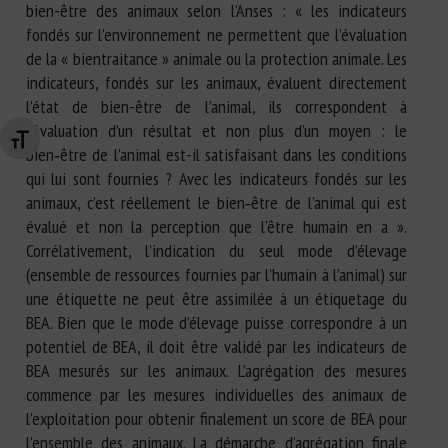
bien-être des animaux selon l’Anses : « les indicateurs
fondés sur l’environnement ne permettent que l’évaluation
de la « bientraitance » animale ou la protection animale. Les
indicateurs, fondés sur les animaux, évaluent directement
l’état de bien-être de l’animal, ils correspondent à
l’évaluation d’un résultat et non plus d’un moyen : le
Changer la taille de la police
bien‑être de l’animal est-il satisfaisant dans les conditions
qui lui sont fournies ? Avec les indicateurs fondés sur les
animaux, c’est réellement le bien‑être de l’animal qui est
évalué et non la perception que l’être humain en a ».
Corrélativement, l’indication du seul mode d’élevage
(ensemble de ressources fournies par l’humain à l’animal) sur
une étiquette ne peut être assimilée à un étiquetage du
BEA. Bien que le mode d’élevage puisse correspondre à un
potentiel de BEA, il doit être validé par les indicateurs de
BEA mesurés sur les animaux. L’agrégation des mesures
commence par les mesures individuelles des animaux de
l’exploitation pour obtenir finalement un score de BEA pour
l’ensemble des animaux. La démarche d’agrégation finale