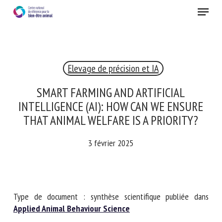
Skip
Menu
to
main
Fermer
content
×
Elevage de précision et IA
RECEVEZ CHAQUE MOIS GRATUITEMENT
LES DERNIÈRES ACTUALITÉS SUR LE BIEN-ÊTRE
SMART FARMING AND ARTIFICIAL
ANIMAL
INTELLIGENCE (AI): HOW CAN WE ENSURE
THAT ANIMAL WELFARE IS A PRIORITY?
3 février 2025
Select language
Veuillez remplir le formulaire ci-dessous pour vous inscrire à
Type de document : synthèse scientifique publiée dans
notre newsletter :
Applied Animal Behaviour Science