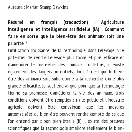
Nom *
Auteure : Marian Stamp Dawkins
Résumé en français (traduction) : Agriculture
Prénom *
intelligente et intelligence artificielle (IA) : Comment
faire en sorte que le bien-être des animaux soit une
priorité ?
L’utilisation croissante de la technologie dans l’élevage a le
Organisme *
potentiel de rendre l’élevage plus facile et plus efficace et
d’améliorer le bien-être des animaux. Toutefois, il existe
également des dangers potentiels, dont l’un est que le
E-mail *
bien-être des animaux soit subordonné à la recherche d’une
plus grande efficacité. Je soutiendrai que pour que la
technologie tienne sa promesse d’améliorer la vie des
En soumettant ce formulaire, j'accepte que les
animaux, trois conditions doivent être remplies : (i) le public
informations saisies soient utilisées dans le cadre de la
et l’industrie agricole doivent être convaincus que les
relation avec le CNR BEA. *
mesures automatisées du bien-être peuvent rendre compte
Les champs suivis de * sont obligatoires
de ce que l’on entend par « bon bien-être » (ii) il existe des
preuves scientifiques que la technologie améliore