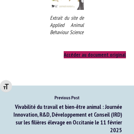
Extrait du site de
Applied Animal
Behaviour Science
Accéder au document original
Changer la taille de la police
Previous Post
Vivabilité du travail et bien-être animal : Journée
Innovation, R&D, Développement et Conseil (IRD)