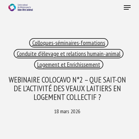
Skip
Menu
to
main
Fermer
content
×
Colloques-séminaires-formations
RECEVEZ CHAQUE MOIS GRATUITEMENT
LES DERNIÈRES ACTUALITÉS SUR LE BIEN-ÊTRE
Conduite d'élevage et relations humain-animal
ANIMAL
Logement et Enrichissement
WEBINAIRE COLOCAVO N°2 – QUE SAIT-ON
DE L’ACTIVITÉ DES VEAUX LAITIERS EN
Select language
LOGEMENT COLLECTIF ?
18 mars 2026
Veuillez remplir le formulaire ci-dessous pour vous inscrire à
notre newsletter :