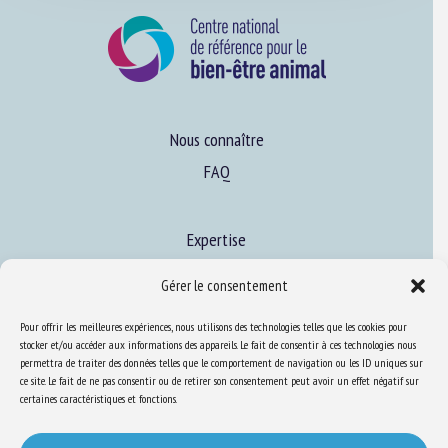
Nous connaître
FAQ
Expertise
S’informer sur le BEA
Gérer le consentement
Se former au BEA
Pour offrir les meilleures expériences, nous utilisons des technologies telles que les cookies pour
stocker et/ou accéder aux informations des appareils. Le fait de consentir à ces technologies nous
permettra de traiter des données telles que le comportement de navigation ou les ID uniques sur
Ressources
ce site. Le fait de ne pas consentir ou de retirer son consentement peut avoir un effet négatif sur
certaines caractéristiques et fonctions.
S’abonner aux actualités