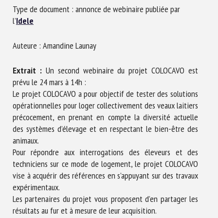
Nom *
Type de document : annonce de webinaire publiée par
l’
Idele
Prénom *
Auteure : Amandine Launay
Extrait :
Un second webinaire du projet COLOCAVO est
prévu le 24 mars à 14h :
Organisme *
Le projet COLOCAVO a pour objectif de tester des solutions
opérationnelles pour loger collectivement des veaux laitiers
précocement, en prenant en compte la diversité actuelle
E-mail *
des systèmes d’élevage et en respectant le bien-être des
animaux.
Pour répondre aux interrogations des éleveurs et des
En soumettant ce formulaire, j'accepte que les
techniciens sur ce mode de logement, le projet COLOCAVO
informations saisies soient utilisées dans le cadre de la
vise à acquérir des références en s’appuyant sur des travaux
relation avec le CNR BEA. *
expérimentaux.
Les champs suivis de * sont obligatoires
Les partenaires du projet vous proposent d’en partager les
résultats au fur et à mesure de leur acquisition.