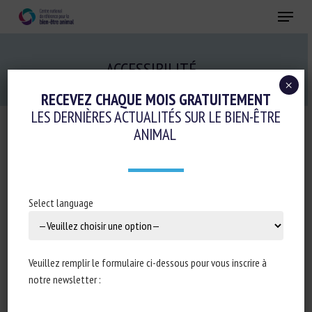
Skip
Menu
to
main
Fermer
content
ACCESSIBILITÉ
×
RECEVEZ CHAQUE MOIS GRATUITEMENT
LES DERNIÈRES ACTUALITÉS SUR LE BIEN-ÊTRE
ANIMAL
ACCESSIBILITÉ NUMÉRIQUE
Rapport d’audit RGAA
Select language
Date de l’audit
: 31/10/2023
Audit réalisé par
: Centre national de référence pour le
bien-être animal
Veuillez remplir le formulaire ci-dessous pour vous inscrire à
notre newsletter :
INTRODUCTION