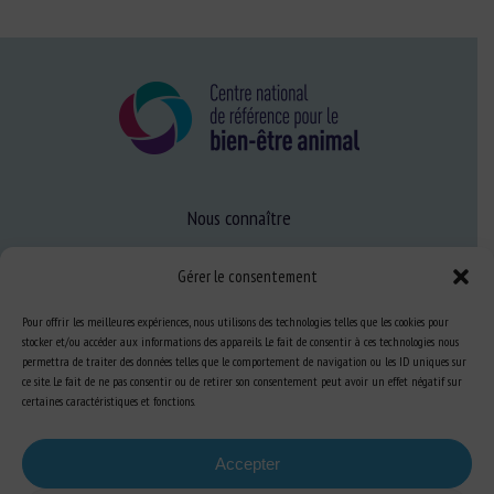
Nous connaître
FAQ
Gérer le consentement
Pour offrir les meilleures expériences, nous utilisons des technologies telles que les cookies pour
Expertise
stocker et/ou accéder aux informations des appareils. Le fait de consentir à ces technologies nous
S’informer sur le BEA
permettra de traiter des données telles que le comportement de navigation ou les ID uniques sur
ce site. Le fait de ne pas consentir ou de retirer son consentement peut avoir un effet négatif sur
Se former au BEA
certaines caractéristiques et fonctions.
Accepter
Ressources