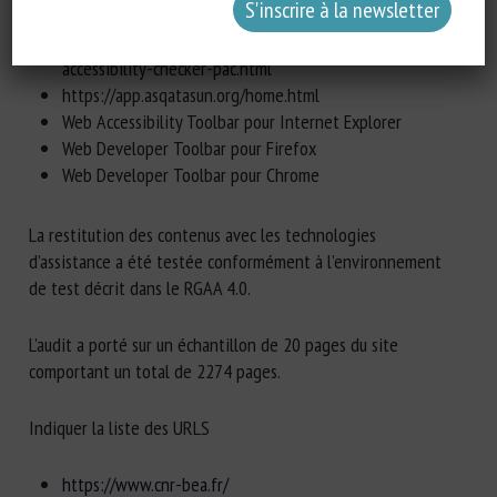
https://wave.webaim.org/
https://www.access-for-all.ch/en/pdf-lab/pdf-
accessibility-checker-pac.html
https://app.asqatasun.org/home.html
Web Accessibility Toolbar pour Internet Explorer
Web Developer Toolbar pour Firefox
Web Developer Toolbar pour Chrome
La restitution des contenus avec les technologies
d’assistance a été testée conformément à l’environnement
de test décrit dans le RGAA 4.0.
L’audit a porté sur un échantillon de 20 pages du site
comportant un total de 2274 pages.
Indiquer la liste des URLS
https://www.cnr-bea.fr/