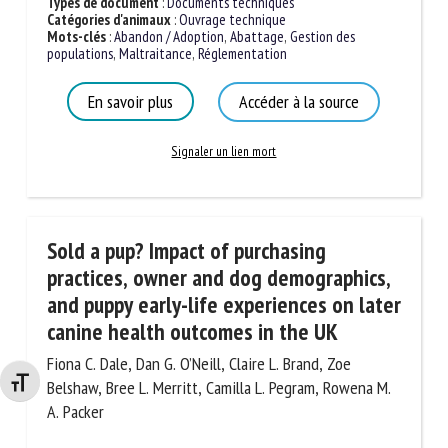
Types de document
:
Documents techniques
Catégories d'animaux
:
Ouvrage technique
Mots-clés
:
Abandon / Adoption
,
Abattage
,
Gestion des
populations
,
Maltraitance
,
Réglementation
En savoir plus
Accéder à la source
Signaler un lien mort
Sold a pup? Impact of purchasing
practices, owner and dog demographics,
and puppy early-life experiences on later
canine health outcomes in the UK
Fiona C. Dale, Dan G. O’Neill, Claire L. Brand, Zoe
Belshaw, Bree L. Merritt, Camilla L. Pegram, Rowena M.
Changer la taille de la police
A. Packer