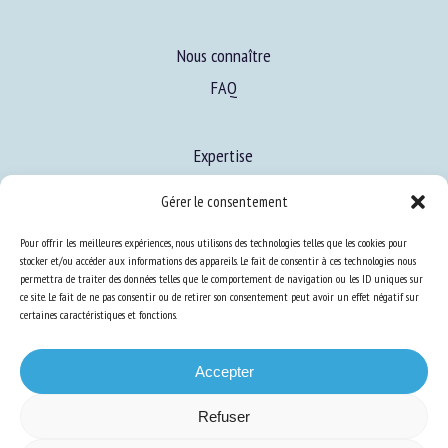
Nous connaître
FAQ
Expertise
S’informer sur le BEA
Gérer le consentement
Se former au BEA
Pour offrir les meilleures expériences, nous utilisons des technologies telles que les cookies pour
stocker et/ou accéder aux informations des appareils. Le fait de consentir à ces technologies nous
permettra de traiter des données telles que le comportement de navigation ou les ID uniques sur
Ressources
ce site. Le fait de ne pas consentir ou de retirer son consentement peut avoir un effet négatif sur
certaines caractéristiques et fonctions.
S’abonner aux actualités
Accepter
Refuser