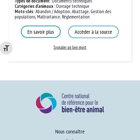
Types de document
:
Documents techniques
Catégories d'animaux
:
Ouvrage technique
Mots-clés
:
Abandon / Adoption
,
Abattage
,
Gestion des
populations
,
Maltraitance
,
Réglementation
En savoir plus
Accéder à la source
Signaler un lien mort
Changer la taille de la police
Nous connaître