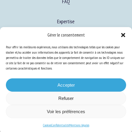
FAQ
Expertise
S’informer sur le BEA
Gérer le consentement
Se former au BEA
Pour offrir les meilleures expériences, nous utilisons des technologies telles que les cookies pour
stocker et/ou accéder aux informations des appareils. Le fait de consentir à ces technologies nous
permettra de traiter des données telles que le comportement de navigation ou les ID uniques sur
Ressources
ce site. Le fait de ne pas consentir ou de retirer son consentement peut avoir un effet négatif sur
certaines caractéristiques et fonctions.
S’abonner aux actualités
Accepter
Refuser
Plan du site
-
Mentions Légales
-
Confidentialité
-
Cookies
-
Accessibilité
-
Voir les préférences
Conception et réalisation
Numéria Communication
Cookies
Confidentialité
Mentions légales