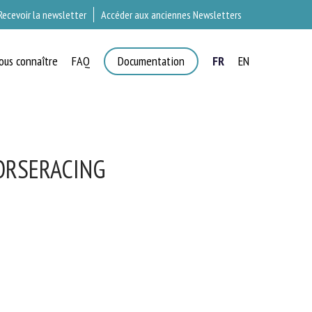
Recevoir la newsletter
Accéder aux anciennes Newsletters
ous connaître
FAQ
Documentation
FR
EN
T
ORSERACING