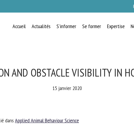
Accueil
Actualités
S’informer
Se former
Expertise
N
RECEVEZ CHAQUE MOIS GRATUITEMEN
LES DERNIÈRES ACTUALITÉS SUR LE
BIEN-ÊTRE ANIMAL
ON AND OBSTACLE VISIBILITY IN H
15 janvier 2020
lect language
ié dans
Applied Animal Behaviour Science
uillez remplir le formulaire ci-dessous pour vous inscrire à notre newsletter :