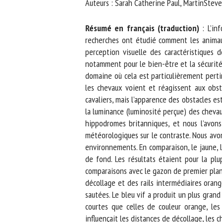
Auteurs : Sarah Catherine Paul, MartinSteve
No
Résumé en français (traduction)
: L’inf
recherches ont étudié comment les animaux 
perception visuelle des caractéristiques 
Or
notamment pour le bien-être et la sécurité 
*
domaine où cela est particulièrement pertin
les chevaux voient et réagissent aux obstac
ut
cavaliers, mais l’apparence des obstacles es
la luminance (luminosité perçue) des chevaux
Le
hippodromes britanniques, et nous l’avons 
météorologiques sur le contraste. Nous avons 
environnements. En comparaison, le jaune, le 
de fond. Les résultats étaient pour la plu
comparaisons avec le gazon de premier plan à
décollage et des rails intermédiaires orange,
sautées. Le bleu vif a produit un plus grand 
courtes que celles de couleur orange, les c
influençait les distances de décollage, les 