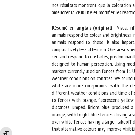
nos résultats montrent que la coloration ac
améliorer la visibilité et modifier les réacti
Résumé en anglais (original)
: Visual inf
animals respond to colour and brightness in
animals respond to these, is also import
comparatively less attention. One area where 
see and respond to obstacles, predominantly 
designed to human perception. Using models
markers currently used on fences from 11 UK 
weather conditions on contrast. We found tha
white are more conspicuous, with the degr
different weather conditions and time of d
to fences with orange, fluorescent yellow, 
distances jumped. Bright blue produced a 
orange, with bright blue fences driving a si
over white fences having a larger takeoff dis
that alternative colours may improve visibili
Changer la taille de la police