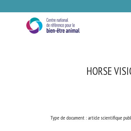
Skip
to
main
content
HORSE VISI
Se
Type de document : article scientifique publ
Ve