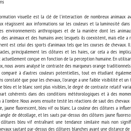
ns
m *
Prénom
*
ormation visuelle est la clé de l’interaction de nombreux animaux a
réagissent aux informations sur les couleurs et la luminosité dans
des environnements anthropiques et de la manière dont les animaux
ganisme
E-mail *
des animaux et des humains avec lesquels ils coexistent, mais elle a 
ent est celui des sports d’animaux tels que les courses de chevaux. I
En soumettant ce formulaire, j'accepte que les informations saisies soient
les, principalement les clôtures et les haies, car cela a des implic
ilisées dans le cadre de la relation avec le CNR BEA. *
t actuellement conçue en fonction de la perception humaine. En utilisan
, nous avons analysé le contraste des marqueurs orange traditionnels a
s champs suivis de * sont obligatoires
comparé à d’autres couleurs potentielles, tout en étudiant égalemen
constaté que pour les chevaux, l’orange a une faible visibilité et un fa
bleu et le blanc sont plus visibles, le degré de contraste relatif vari
part cohérents dans des conditions météorologiques et à des moment
 l’ombre. Nous avons ensuite testé les réactions de saut des chevaux d
 jaune fluorescent, bleu vif ou blanc. La couleur des clôtures a influenc
angle de décollage, et les sauts par-dessus des clôtures jaune fluoresce
lôtures bleu vif entraînant une tendance similaire mais non signific
chevaux sautant par-dessus des clôtures blanches ayant une distance de 