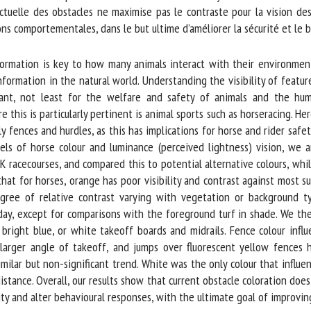
tuelle des obstacles ne maximise pas le contraste pour la vision des
ons comportementales, dans le but ultime d’améliorer la sécurité et le bi
ormation is key to how many animals interact with their environmen
formation in the natural world. Understanding the visibility of featu
ant, not least for the welfare and safety of animals and the huma
this is particularly pertinent is animal sports such as horseracing. He
fences and hurdles, as this has implications for horse and rider safet
 of horse colour and luminance (perceived lightness) vision, we an
racecourses, and compared this to potential alternative colours, while
t for horses, orange has poor visibility and contrast against most sur
ee of relative contrast varying with vegetation or background typ
ay, except for comparisons with the foreground turf in shade. We the
bright blue, or white takeoff boards and midrails. Fence colour infl
larger angle of takeoff, and jumps over fluorescent yellow fences h
milar but non-significant trend. White was the only colour that influe
tance. Overall, our results show that current obstacle coloration does 
ty and alter behavioural responses, with the ultimate goal of improving