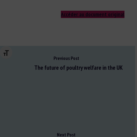
Accéder au document original
Changer la taille de la police
Previous Post
The future of poultry welfare in the UK
Next Post