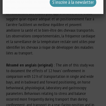
effets de la taille du compartiment et du sens du voyage
sur les comportements liés au stress soient moins évidents
et nécessitent des études plus approfondies, cette étude
suggère qu’un espace adéquat et un positionnement face à
l’arrière facilitent un meilleur équilibre et peuvent
améliorer la santé et le bien-être des chevaux transportés.
Les observations comportementales, la fréquence cardiaque
et la surveillance de la température rectale sont utiles pour
identifier les chevaux à risque de développer des maladies
liées au transport.
Résumé en anglais (original)
: The aim of this study was
to document the effects of 12 hours’ confinement in
comparison with 12 h of transportation in single and wide
bays, and in backward and forward positioning, on horse
behavioural, physiological, laboratory and gastroscopy
parameters. Behaviours relating to stress and balance
occurred more frequently during transport than during
confinement, and transport in a rear-facing position and in