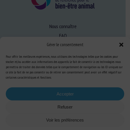
Nous connaître
FAQ
Gérer le consentement
Expertise
Pour offrir les meilleures expériences, nous utilisons des technologies telles que les cookies pour
stocker et/ou accéder aux informations des appareils. Le fait de consentir à ces technologies nous
S’informer sur le BEA
permettra de traiter des données telles que le comportement de navigation ou les ID uniques sur
ce site. Le fait de ne pas consentir ou de retirer son consentement peut avoir un effet négatif sur
Se former au BEA
certaines caractéristiques et fonctions.
Accepter
Ressources
Refuser
S’abonner aux actualités
Voir les préférences