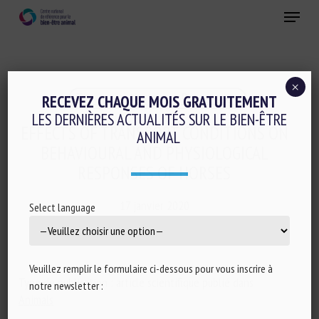
Skip
Menu
to
main
Fermer
content
×
Transport, Abattage, Ramassage
RECEVEZ CHAQUE MOIS GRATUITEMENT
LES DERNIÈRES ACTUALITÉS SUR LE BIEN-ÊTRE
EFFECTS OF TRANSPORT CONDITIONS ON
ANIMAL
BEHAVIOURAL AND PHYSIOLOGICAL
RESPONSES OF HORSES
17 janvier 2020
Select language
Veuillez remplir le formulaire ci-dessous pour vous inscrire à
Type de publication : article scientifique publié dans
notre newsletter :
Animals