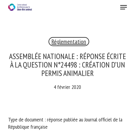
Skip
Menu
to
main
Fermer
content
Réglementation
RECEVEZ CHAQUE MOIS GRATUITEMENT
LES DERNIÈRES ACTUALITÉS SUR LE BIEN-ÊTRE
ASSEMBLÉE NATIONALE : RÉPONSE
ANIMAL
ÉCRITE À LA QUESTION N°24498 :
CRÉATION D’UN PERMIS ANIMALIER
4 février 2020
Select language
Veuillez remplir le formulaire ci-dessous pour vous inscrire à
Type de document : réponse publiée au Journal officiel de la
notre newsletter :
République française