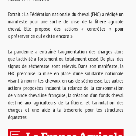
Nom *
Extrait : La Fédération nationale du cheval (FNC) a rédigé un
manifeste pour une sortie de crise de la filière agricole
Prénom *
cheval. Elle propose des actions « concrètes » pour
« préserver ce qui existe encore ».
La pandémie a entraîné l’augmentation des charges alors
Organisme *
que l’activité a fortement ou totalement cessé. De plus, des
signes de sécheresse sont relevés. Dans son manifeste, la
FNC préconise la mise en place d’une solidarité nationale
E-mail *
visant à nourrir les chevaux en cas de sécheresse. Les autres
actions proposées incluent la relance de la consommation
de viande chevaline française, la création d’un fonds cheval
En soumettant ce formulaire, j'accepte que les
destiné aux agriculteurs de la filière, et l’annulation des
informations saisies soient utilisées dans le cadre de la
charges et une aide à la trésorerie pour les structures
relation avec le CNR BEA. *
équestres.
Les champs suivis de * sont obligatoires