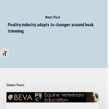
Next Post
Poultry industry adapts to changes around beak
trimming
Changer la taille de la police
Similar Posts