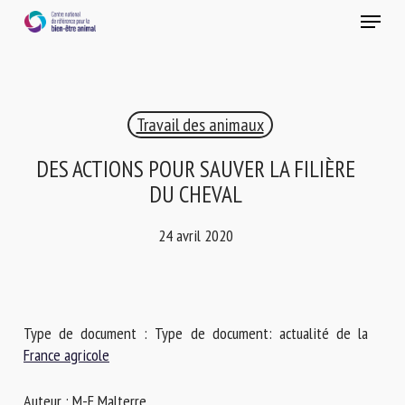
Skip
Menu
to
main
Fermer
content
×
Travail des animaux
RECEVEZ CHAQUE MOIS GRATUITEMENT
LES DERNIÈRES ACTUALITÉS SUR LE BIEN-ÊTRE
DES ACTIONS POUR SAUVER LA FILIÈRE
ANIMAL
DU CHEVAL
24 avril 2020
Select language
Type de document : Type de document: actualité de la
Veuillez remplir le formulaire ci-dessous pour vous inscrire à
France agricole
notre newsletter :
Auteur : M-F Malterre