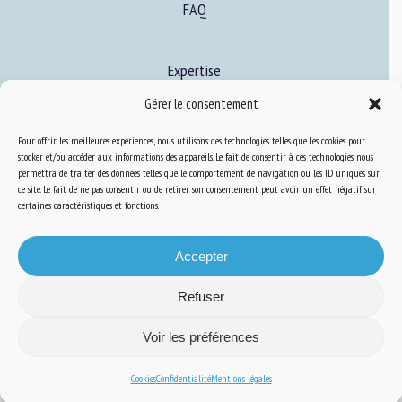
FAQ
Expertise
S’informer sur le BEA
Gérer le consentement
Se former au BEA
Pour offrir les meilleures expériences, nous utilisons des technologies telles que les cookies pour
stocker et/ou accéder aux informations des appareils. Le fait de consentir à ces technologies nous
permettra de traiter des données telles que le comportement de navigation ou les ID uniques sur
ce site. Le fait de ne pas consentir ou de retirer son consentement peut avoir un effet négatif sur
Ressources
certaines caractéristiques et fonctions.
S’abonner aux actualités
Accepter
Refuser
Voir les préférences
Plan du site
-
Mentions Légales
-
Confidentialité
-
Cookies
-
Accessibilité
-
Conception et réalisation
Numéria Communication
Cookies
Confidentialité
Mentions légales