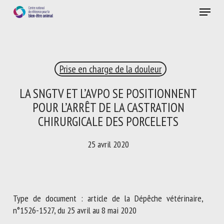
Skip
Menu
to
main
Fermer
content
×
Prise en charge de la douleur
RECEVEZ CHAQUE MOIS GRATUITEMENT
LES DERNIÈRES ACTUALITÉS SUR LE BIEN-ÊTRE
LA SNGTV ET L’AVPO SE POSITIONNENT
ANIMAL
POUR L’ARRÊT DE LA CASTRATION
CHIRURGICALE DES PORCELETS
25 avril 2020
Select language
Veuillez remplir le formulaire ci-dessous pour vous inscrire à
Type de document : article de la Dépêche vétérinaire,
notre newsletter :
n°1526-1527, du 25 avril au 8 mai 2020