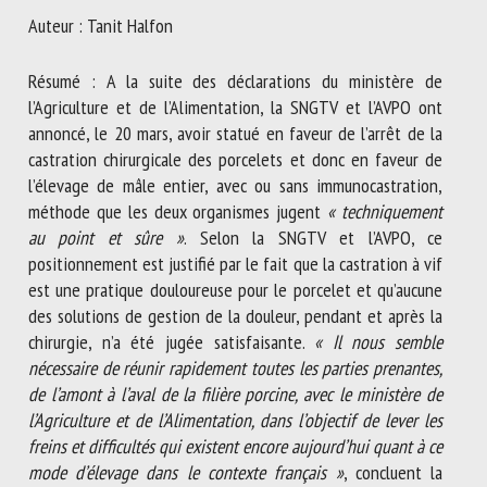
Nom *
Auteur : Tanit Halfon
Résumé : A la suite des déclarations du ministère de
Prénom *
l’Agriculture et de l’Alimentation, la SNGTV et l’AVPO ont
annoncé, le 20 mars, avoir statué en faveur de l’arrêt de la
castration chirurgicale des porcelets et donc en faveur de
l’élevage de mâle entier, avec ou sans immunocastration,
Organisme *
méthode que les deux organismes jugent
« techniquement
au point et sûre »
. Selon la SNGTV et l’AVPO, ce
positionnement est justifié par le fait que la castration à vif
E-mail *
est une pratique douloureuse pour le porcelet et qu’aucune
des solutions de gestion de la douleur, pendant et après la
chirurgie, n’a été jugée satisfaisante.
En soumettant ce formulaire, j'accepte que les
« Il nous semble
nécessaire de réunir rapidement toutes les parties prenantes,
informations saisies soient utilisées dans le cadre de la
de l’amont à l’aval de la filière porcine, avec le ministère de
relation avec le CNR BEA. *
l’Agriculture et de l’Alimentation, dans l’objectif de lever les
Les champs suivis de * sont obligatoires
freins et difficultés qui existent encore aujourd’hui quant à ce
mode d’élevage dans le contexte français »
, concluent la