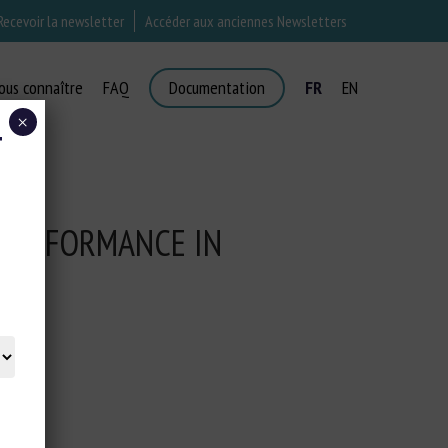
Recevoir la newsletter
Accéder aux anciennes Newsletters
ous connaître
FAQ
Documentation
FR
EN
×
T
 PERFORMANCE IN