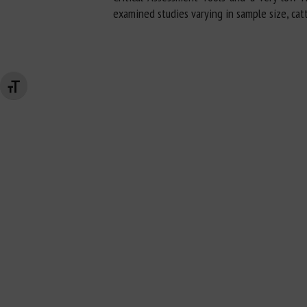
examined studies varying in sample size, cat
Changer la taille de la police