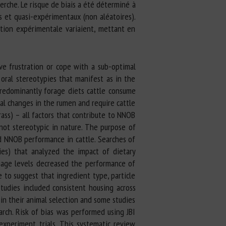
erche. Le risque de biais a été déterminé à
és et quasi-expérimentaux (non aléatoires).
ption expérimentale variaient, mettant en
ve frustration or cope with a sub-optimal
oral stereotypies that manifest as in the
predominantly forage diets cattle consume
al changes in the rumen and require cattle
rass) – all factors that contribute to NNOB
not stereotypic in nature. The purpose of
d NNOB performance in cattle. Searches of
es) that analyzed the impact of dietary
hage levels decreased the performance of
 to suggest that ingredient type, particle
tudies included consistent housing across
in their animal selection and some studies
rch. Risk of bias was performed using JBI
xperiment trials. This systematic review