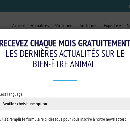
Accueil
Actualités
S’informer
Se former
Expertise
N
RECEVEZ CHAQUE MOIS GRATUITEMEN
LES DERNIÈRES ACTUALITÉS SUR LE
BIEN-ÊTRE ANIMAL
ON NON-NUTRITIVE ORAL BEHAVIOR
CATTLE: A SYSTEMATIC REVIEW
lect language
25 avril 2020
uillez remplir le formulaire ci-dessous pour vous inscrire à notre newsletter :
onible en ligne avant publication dans
Livestock Science