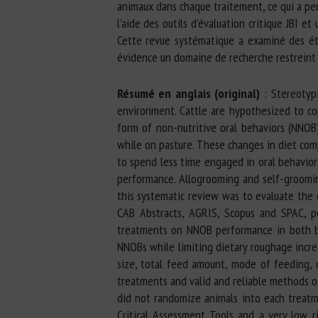
animaux dans chaque traitement, ce qui a per
l’aide des outils d’évaluation critique JBI e
Cette revue systématique a examiné des étud
évidence un domaine de recherche restreint m
Résumé en anglais (original)
: Stereotypi
environment. Cattle are hypothesized to co
form of non-nutritive oral behaviors (NNOB
while on pasture. These changes in diet comp
to spend less time engaged in oral behaviors
performance. Allogrooming and self-groomin
this systematic review was to evaluate the 
CAB Abstracts, AGRIS, Scopus and SPAC, pe
treatments on NNOB performance in both be
NNOBs while limiting dietary roughage incre
size, total feed amount, mode of feeding, 
treatments and valid and reliable methods o
did not randomize animals into each treatme
Critical Assessment Tools and a very low 