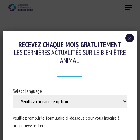
Skip
Menu
to
main
Fermer
content
×
Initiatives en faveur du bien-être animal
RECEVEZ CHAQUE MOIS GRATUITEMENT
LES DERNIÈRES ACTUALITÉS SUR LE BIEN-ÊTRE
ÉTAT D’AVANCEMENT DU PLAN NATIONAL
ANIMAL
SUR LE BIEN-ÊTRE ANIMAL 2016-2020
10 juin 2020
Select language
Type de document : actualité du
Ministère de l’Agriculture
Veuillez remplir le formulaire ci-dessous pour vous inscrire à
et de l’Alimentation
notre newsletter :
Extrait : Le Plan national sur le bien-être animal 2016-2020