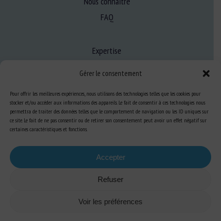
Nous connaître
FAQ
Expertise
S’informer sur le BEA
Gérer le consentement
Se former au BEA
Pour offrir les meilleures expériences, nous utilisons des technologies telles que les cookies pour
stocker et/ou accéder aux informations des appareils. Le fait de consentir à ces technologies nous
permettra de traiter des données telles que le comportement de navigation ou les ID uniques sur
Ressources
ce site. Le fait de ne pas consentir ou de retirer son consentement peut avoir un effet négatif sur
certaines caractéristiques et fonctions.
S’abonner aux actualités
Accepter
Refuser
Plan du site
-
Mentions Légales
-
Confidentialité
-
Cookies
-
Accessibilité
-
Voir les préférences
Conception et réalisation
Numéria Communication