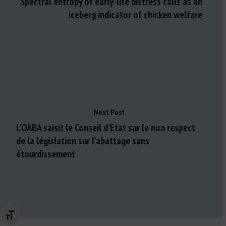
Spectral entropy of early-life distress calls as an
iceberg indicator of chicken welfare
Next Post
L’OABA saisit le Conseil d’Etat sur le non respect
de la législation sur l’abattage sans
étourdissement
Changer la taille de la police