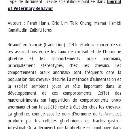
Type de document : revue scientifique publiée dans
Journal
Nom *
of Veterinary Behavior
Auteurs : Farah Hanis, Eric Lim Teik Chung, Mamat Hamidi
Prénom *
Kamalludin, Zulkifli Idrus
Résumé en français (traduction) : Cette étude se concentre
Organisme *
sur les associations entre les taux de cortisol et de
l’hormone ghréline et les comportements oraux anormaux,
principalement stéréotypés, chez les chevaux. Les
comportements oraux anormaux sont fréquents dans la
E-mail *
population des chevaux d’écurie. La méthode d’alimentation
et la satiété semblent jouer un rôle important dans le
En soumettant ce formulaire, j'accepte que les
développement de ces comportements. L’effet des
informations saisies soient utilisées dans le cadre de la
macronutriments sur l’apparition de comportements oraux
relation avec le CNR BEA. *
anormaux et sur la satiété reste à élucider chez les chevaux.
La ghréline, connue sous le nom d’hormone de la faim, est
Les champs suivis de * sont obligatoires
produite par les cellules ghréliniques du tractus gastro-
intestinal. On a découvert que la ghréline est impliquée