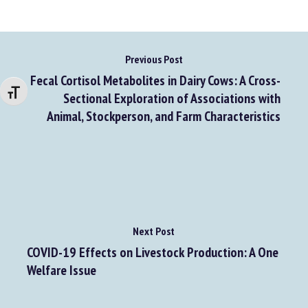
Previous Post
Fecal Cortisol Metabolites in Dairy Cows: A Cross-
Changer la taille de la police
Sectional Exploration of Associations with
Animal, Stockperson, and Farm Characteristics
Next Post
COVID-19 Effects on Livestock Production: A One
Welfare Issue