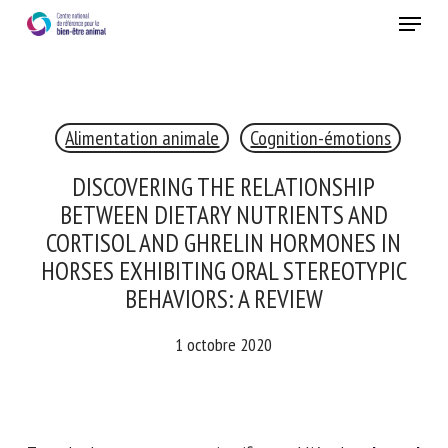
Skip
Menu
to
main
Fermer
content
×
Alimentation animale
Cognition-émotions
RECEVEZ CHAQUE MOIS GRATUITEMENT
LES DERNIÈRES ACTUALITÉS SUR LE BIEN-ÊTRE
DISCOVERING THE RELATIONSHIP
ANIMAL
BETWEEN DIETARY NUTRIENTS AND
CORTISOL AND GHRELIN HORMONES IN
HORSES EXHIBITING ORAL STEREOTYPIC
Select language
BEHAVIORS: A REVIEW
1 octobre 2020
Veuillez remplir le formulaire ci-dessous pour vous inscrire à
notre newsletter :