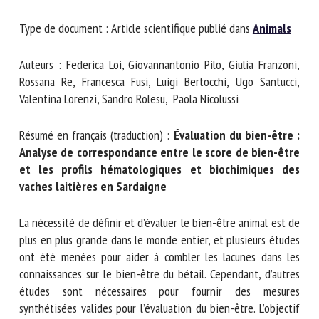
Nom *
Type de document : Article scientifique publié dans
Animals
Prénom *
Auteurs : Federica Loi, Giovannantonio Pilo, Giulia Franzoni,
Rossana Re, Francesca Fusi, Luigi Bertocchi, Ugo Santucci,
Valentina Lorenzi, Sandro Rolesu, Paola Nicolussi
Organisme *
Résumé en français (traduction) :
Évaluation du bien-être
: Analyse de correspondance entre le score de bien-
E-mail *
être et les profils hématologiques et biochimiques
des vaches laitières en Sardaigne
En soumettant ce formulaire, j'accepte que les
La nécessité de définir et d’évaluer le bien-être animal est
informations saisies soient utilisées dans le cadre de la
de plus en plus grande dans le monde entier, et plusieurs
relation avec le CNR BEA. *
études ont été menées pour aider à combler les lacunes
Les champs suivis de * sont obligatoires
dans les connaissances sur le bien-être du bétail.
Cependant, d’autres études sont nécessaires pour fournir