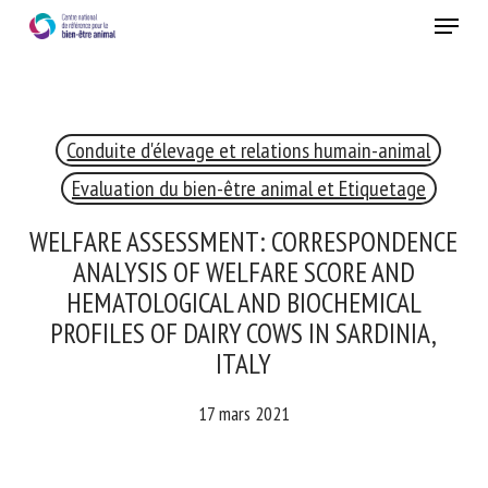
Skip
Menu
to
main
Fermer
content
×
Conduite d'élevage et relations humain-animal
RECEVEZ CHAQUE MOIS GRATUITEMENT
LES DERNIÈRES ACTUALITÉS SUR LE BIEN-ÊTRE
Evaluation du bien-être animal et Etiquetage
ANIMAL
WELFARE ASSESSMENT:
CORRESPONDENCE ANALYSIS OF
WELFARE SCORE AND HEMATOLOGICAL
Select language
AND BIOCHEMICAL PROFILES OF DAIRY
COWS IN SARDINIA, ITALY
Veuillez remplir le formulaire ci-dessous pour vous inscrire à
17 mars 2021
notre newsletter :