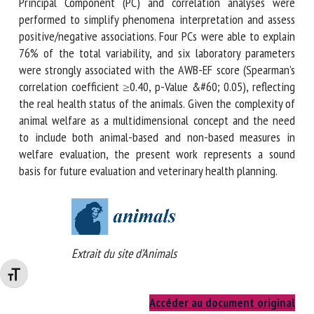
AWB-EF as gold standard, blood samples were collected
from 230 Holstein breed dairy cattle, aged between 3 and 8
years, out of the periparturient period, and with no clinical
signs of specific pathologies. Principal Component (PC) and
correlation analyses were performed to simplify
phenomena interpretation and assess positive/negative
associations. Four PCs were able to explain 76% of the total
variability, and six laboratory parameters were strongly
associated with the AWB-EF score (Spearman’s correlation
coefficient ≥0.40, p-Value &#60; 0.05), reflecting the real
health status of the animals. Given the complexity of animal
welfare as a multidimensional concept and the need to
include both animal-based and non-based measures in
welfare evaluation, the present work represents a sound
basis for future evaluation and veterinary health planning.
Changer la taille de la police