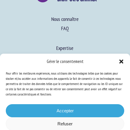
Nous connaître
FAQ
Gérer le consentement
Expertise
Pour offrir les meilleures expériences, nous utilisons des technologies telles que les cookies pour
S’informer sur le BEA
stocker et/ou accéder aux informations des appareils. Le fait de consentir à ces technologies nous
permettra de traiter des données telles que le comportement de navigation ou les ID uniques sur
Se former au BEA
ce site. Le fait de ne pas consentir ou de retirer son consentement peut avoir un effet négatif sur
certaines caractéristiques et fonctions.
Ressources
Accepter
S’abonner aux actualités
Refuser