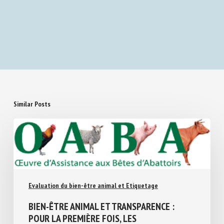
Next Post
These adorable puppies may help explain why
dogs understand our body language
Similar Posts