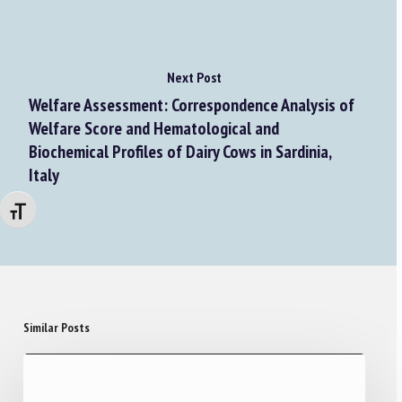
Next Post
Welfare Assessment: Correspondence Analysis of
Welfare Score and Hematological and
Biochemical Profiles of Dairy Cows in Sardinia,
Italy
Changer la taille de la police
Similar Posts