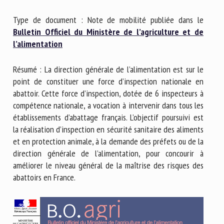
Nom *
Type de document : Note de mobilité publiée dans le
Bulletin Officiel du Ministère de l’agriculture et de
l’alimentation
Prénom *
Résumé : La direction générale de l’alimentation est sur le
point de constituer une force d’inspection nationale en
Organisme *
abattoir. Cette force d’inspection, dotée de 6 inspecteurs à
compétence nationale, a vocation à intervenir dans tous les
établissements d’abattage français. L’objectif poursuivi est
E-mail *
la réalisation d’inspection en sécurité sanitaire des aliments
et en protection animale, à la demande des préfets ou de la
direction générale de l’alimentation, pour concourir à
En soumettant ce formulaire, j'accepte que les
améliorer le niveau général de la maîtrise des risques des
informations saisies soient utilisées dans le cadre de la
abattoirs en France.
relation avec le CNR BEA. *
Les champs suivis de * sont obligatoires