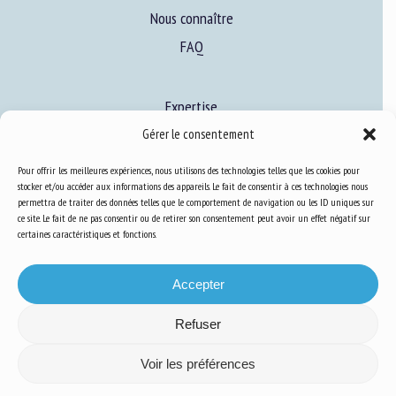
Nous connaître
FAQ
Expertise
S’informer sur le BEA
Gérer le consentement
Se former au BEA
Pour offrir les meilleures expériences, nous utilisons des technologies telles que les cookies pour
stocker et/ou accéder aux informations des appareils. Le fait de consentir à ces technologies nous
permettra de traiter des données telles que le comportement de navigation ou les ID uniques sur
ce site. Le fait de ne pas consentir ou de retirer son consentement peut avoir un effet négatif sur
Ressources
certaines caractéristiques et fonctions.
S’abonner aux actualités
Accepter
Refuser
Voir les préférences
Plan du site
-
Mentions Légales
-
Confidentialité
-
Cookies
-
Accessibilité
-
Conception et réalisation
Numéria Communication