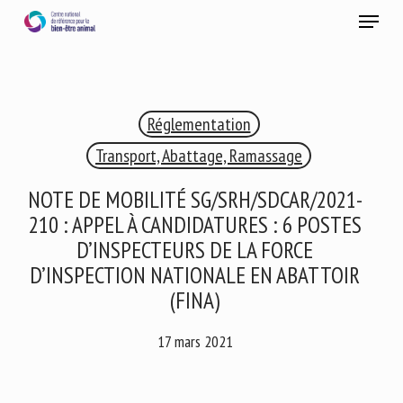
Skip
Menu
to
main
Fermer
content
×
Réglementation
RECEVEZ CHAQUE MOIS GRATUITEMENT
LES DERNIÈRES ACTUALITÉS SUR LE BIEN-ÊTRE
Transport, Abattage, Ramassage
ANIMAL
NOTE DE MOBILITÉ SG/SRH/SDCAR/2021-
210 : APPEL À CANDIDATURES : 6 POSTES
D’INSPECTEURS DE LA FORCE
Select language
D’INSPECTION NATIONALE EN ABATTOIR
(FINA)
Veuillez remplir le formulaire ci-dessous pour vous inscrire à
17 mars 2021
notre newsletter :