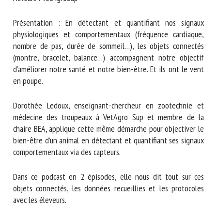
Nom *
Présentation : En détectant et quantifiant nos signaux
physiologiques et comportementaux (fréquence cardiaque,
Prénom *
nombre de pas, durée de sommeil…), les objets connectés
(montre, bracelet, balance…) accompagnent notre objectif
d’améliorer notre santé et notre bien-être. Et ils ont le
vent en poupe.
Organisme *
Dorothée Ledoux, enseignant-chercheur en zootechnie et
médecine des troupeaux à VetAgro Sup et membre de la
E-mail *
chaire BEA, applique cette même démarche pour objectiver
le bien-être d’un animal en détectant et quantifiant ses
signaux comportementaux via des capteurs.
En soumettant ce formulaire, j'accepte que les
informations saisies soient utilisées dans le cadre de la
relation avec le CNR BEA. *
Dans ce podcast en 2 épisodes, elle nous dit tout sur ces
objets connectés, les données recueillies et les protocoles
Les champs suivis de * sont obligatoires
avec les éleveurs.