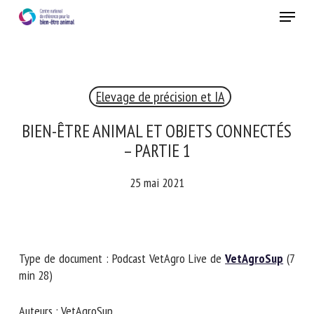
Skip
Menu
to
main
Fermer
content
×
Elevage de précision et IA
RECEVEZ CHAQUE MOIS GRATUITEMENT
LES DERNIÈRES ACTUALITÉS SUR LE BIEN-ÊTRE
BIEN-ÊTRE ANIMAL ET OBJETS
ANIMAL
CONNECTÉS – PARTIE 1
25 mai 2021
Select language
Type de document : Podcast VetAgro Live de
VetAgroSup
Veuillez remplir le formulaire ci-dessous pour vous inscrire à
(7 min 28)
notre newsletter :
Auteurs : VetAgroSup