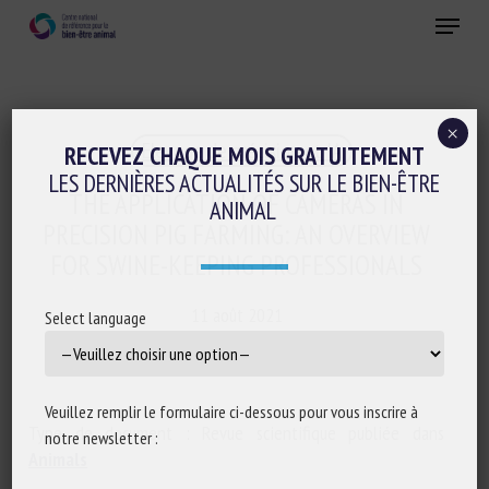
Skip
Menu
to
main
Fermer
content
×
Elevage de précision et IA
RECEVEZ CHAQUE MOIS GRATUITEMENT
LES DERNIÈRES ACTUALITÉS SUR LE BIEN-ÊTRE
THE APPLICATION OF CAMERAS IN
ANIMAL
PRECISION PIG FARMING: AN OVERVIEW
FOR SWINE-KEEPING PROFESSIONALS
11 août 2021
Select language
Veuillez remplir le formulaire ci-dessous pour vous inscrire à
Type de document : Revue scientifique publiée dans
notre newsletter :
Animals