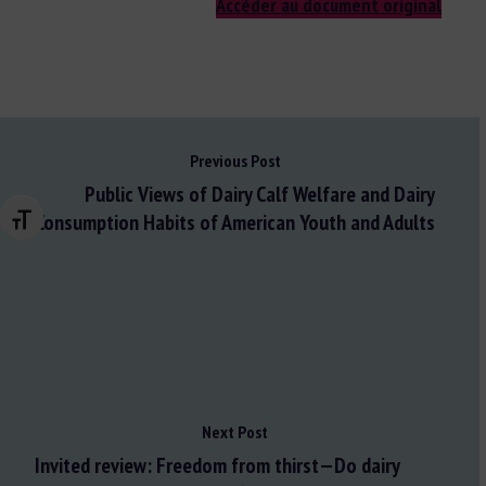
Accéder au document original
Previous Post
Public Views of Dairy Calf Welfare and Dairy
Consumption Habits of American Youth and Adults
Changer la taille de la police
Next Post
Invited review: Freedom from thirst—Do dairy