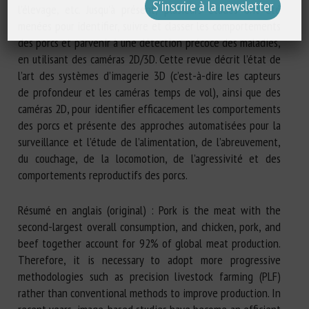
l’élevage, etc. Jusqu’à présent, plusieurs études ont été
menées pour identifier, suivre et classer les comportements
des porcs et parvenir à une détection précoce des maladies,
en utilisant des caméras 2D/3D. Cette revue décrit l’état de
l’art des systèmes d’imagerie 3D (c’est-à-dire les capteurs
de profondeur et les caméras temps de vol), ainsi que des
caméras 2D, pour identifier efficacement les comportements
des porcs et présente des approches automatisées pour la
surveillance et l’étude de l’alimentation, de l’abreuvement,
du couchage, de la locomotion, de l’agressivité et des
comportements reproductifs des porcs.
Résumé en anglais (original) : Pork is the meat with the
second-largest overall consumption, and chicken, pork, and
beef together account for 92% of global meat production.
Therefore, it is necessary to adopt more progressive
methodologies such as precision livestock farming (PLF)
rather than conventional methods to improve production. In