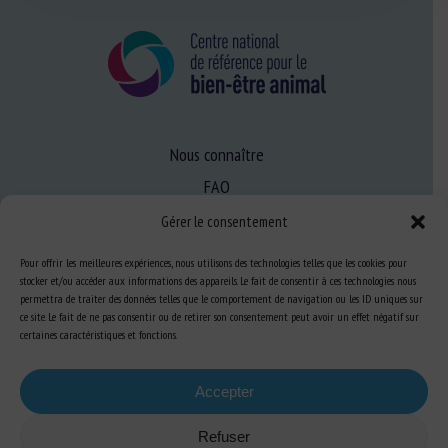
Nous connaître
FAQ
Gérer le consentement
Expertise
Pour offrir les meilleures expériences, nous utilisons des technologies telles que les cookies pour
stocker et/ou accéder aux informations des appareils. Le fait de consentir à ces technologies nous
S’informer sur le BEA
permettra de traiter des données telles que le comportement de navigation ou les ID uniques sur
Se former au BEA
ce site. Le fait de ne pas consentir ou de retirer son consentement peut avoir un effet négatif sur
certaines caractéristiques et fonctions.
Ressources
Accepter
Refuser
S’abonner aux actualités