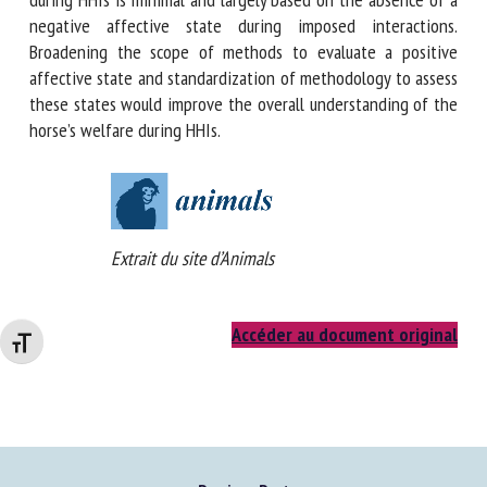
measures and 27% used behavioural observation. Current
evidence of equine welfare during HHIs is minimal and
largely based on the absence of a negative affective state
during imposed interactions. Broadening the scope of
methods to evaluate a positive affective state and
standardization of methodology to assess these states
would improve the overall understanding of the horse’s
welfare during HHIs.
Extrait du site d’Animals
Changer la taille de la police
Accéder au document original