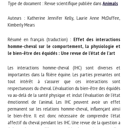
Type de document : Revue scientifique publiée dans
Nom *
Animals
Auteurs : Katherine Jennifer Kelly, Laurie Anne McDuffee,
Prénom *
Kimberly Mears
Résumé en français (traduction) :
Effet des interactions
Organisme *
homme-cheval sur le comportement, la physiologie et
le bien-être des équidés : Une revue de l’état de l’art
E-mail *
Les interactions homme-cheval (IHC) sont diverses et
importantes dans la filière équine. Les parties prenantes ont
tout intérêt à s’assurer que ces interactions sont
En soumettant ce formulaire, j'accepte que les
respectueuses du cheval. L’évaluation du bien-être des
informations saisies soient utilisées dans le cadre de la
équidés va au-delà de la santé physique et inclut
relation avec le CNR BEA. *
l’évaluation de l’état émotionnel de l’animal. Les IHC
peuvent avoir un effet permanent sur les relations homme-
Les champs suivis de * sont obligatoires
cheval, influençant ainsi le bien-être. Il est donc nécessaire