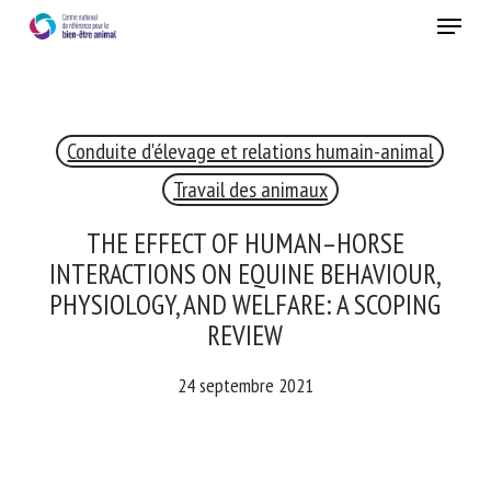
Skip
Menu
to
main
Fermer
content
×
Conduite d'élevage et relations humain-animal
RECEVEZ CHAQUE MOIS GRATUITEMENT
LES DERNIÈRES ACTUALITÉS SUR LE BIEN-ÊTRE
Travail des animaux
ANIMAL
THE EFFECT OF HUMAN–HORSE
INTERACTIONS ON EQUINE BEHAVIOUR,
PHYSIOLOGY, AND WELFARE: A SCOPING
Select language
REVIEW
24 septembre 2021
Veuillez remplir le formulaire ci-dessous pour vous inscrire à
notre newsletter :