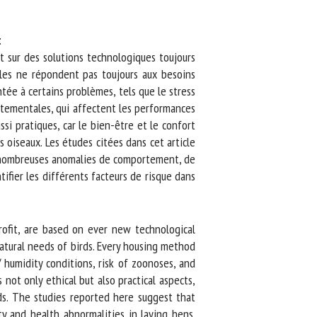
 sur des solutions technologiques toujours
es ne répondent pas toujours aux besoins
e à certains problèmes, tels que le stress
tementales, qui affectent les performances
i pratiques, car le bien-être et le confort
oiseaux. Les études citées dans cet article
nombreuses anomalies de comportement, de
fier les différents facteurs de risque dans
ofit, are based on ever new technological
ural needs of birds. Every housing method
 humidity conditions, risk of zoonoses, and
t only ethical but also practical aspects,
s. The studies reported here suggest that
 and health abnormalities in laying hens.