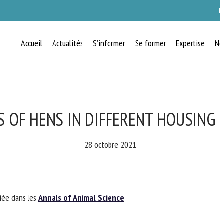
Accueil
Actualités
S’informer
Se former
Expertise
N
RECEVEZ CHAQUE MOIS GRATUITEMEN
LES DERNIÈRES ACTUALITÉS SUR LE
BIEN-ÊTRE ANIMAL
 OF HENS IN DIFFERENT HOUSING 
28 octobre 2021
lect language
ée dans les
Annals of Animal Science
uillez remplir le formulaire ci-dessous pour vous inscrire à notre newsletter :