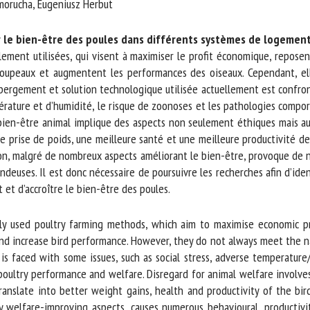
orucha, Eugeniusz Herbut
m *
Prénom
*
 le bien-être des poules dans différents systèmes de logement
ement utilisées, qui visent à maximiser le profit économique, reposent
roupeaux et augmentent les performances des oiseaux. Cependant, ell
ganisme
E-mail *
rgement et solution technologique utilisée actuellement est confronté
érature et d’humidité, le risque de zoonoses et les pathologies compor
En soumettant ce formulaire, j'accepte que les informations saisies soient
bien-être animal implique des aspects non seulement éthiques mais auss
ilisées dans le cadre de la relation avec le CNR BEA. *
prise de poids, une meilleure santé et une meilleure productivité des 
n, malgré de nombreux aspects améliorant le bien-être, provoque de 
s champs suivis de * sont obligatoires
euses. Il est donc nécessaire de poursuivre les recherches afin d’identi
t d’accroître le bien-être des poules.
ly used poultry farming methods, which aim to maximise economic pr
 increase bird performance. However, they do not always meet the nat
is faced with some issues, such as social stress, adverse temperature/
ltry performance and welfare. Disregard for animal welfare involves no
nslate into better weight gains, health and productivity of the bird
welfare-improving aspects, causes numerous behavioural, productivity