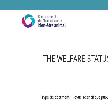
Skip
to
main
content
THE WELFARE STATUS
Se
Type de document : Revue scientifique publi
Ve