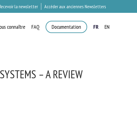
Recevoir la newsletter
Accéder aux anciennes Newsletters
ous connaître
FAQ
Documentation
FR
EN
×
T
SYSTEMS – A REVIEW