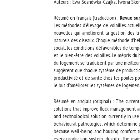
Auteurs : Ewa Sosnówka-Czajka, Iwona Skom
No
Résumé en français (traduction) :
Revue sur
Les méthodes d’élevage de volailles actuell
nouvelles qui améliorent la gestion des t
Or
naturels des oiseaux. Chaque méthode d’hébe
*
social, les conditions défavorables de temp
et le bien-être des volailles. Le mépris du 
ut
du logement se traduisent par une meilleure 
suggèrent que chaque système de productio
Le
productivité et de santé chez les poules pond
le but d’améliorer les systèmes de logement e
Résumé en anglais (original) : The current
solutions that improve flock management and
and technological solution currently in use 
behavioural pathologies, which determine pou
because well-being and housing comfort tra
every production system, despite the many 