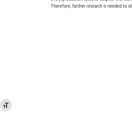
Therefore, further research is needed to ide
Changer la taille de la police