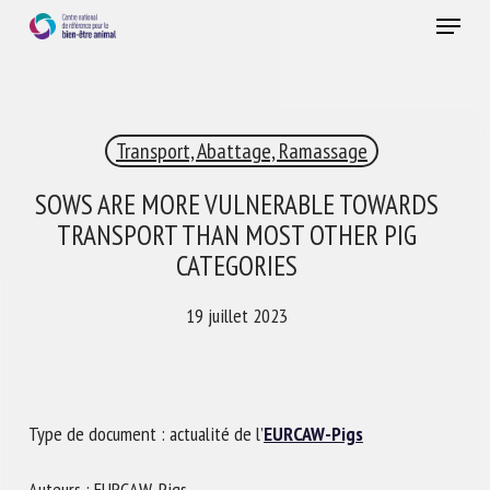
Skip
Menu
to
main
Fermer
content
×
Transport, Abattage, Ramassage
RECEVEZ CHAQUE MOIS GRATUITEMENT
LES DERNIÈRES ACTUALITÉS SUR LE BIEN-ÊTRE
SOWS ARE MORE VULNERABLE TOWARDS
ANIMAL
TRANSPORT THAN MOST OTHER PIG
CATEGORIES
19 juillet 2023
Select language
Veuillez remplir le formulaire ci-dessous pour vous inscrire à
Type de document : actualité de l’
EURCAW-Pigs
notre newsletter :
Auteurs : EURCAW-Pigs