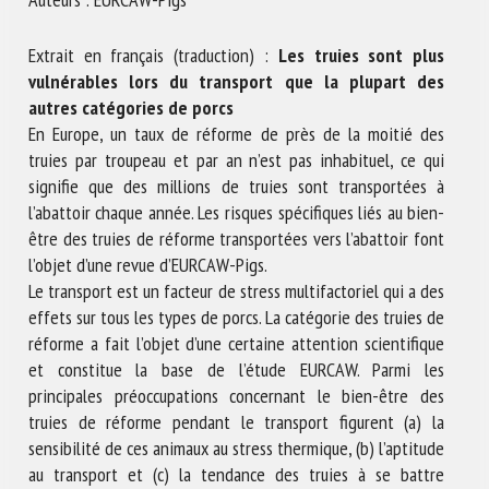
Nom *
Extrait en français (traduction) :
Les truies sont plus
vulnérables lors du transport que la plupart des
Prénom *
autres catégories de porcs
En Europe, un taux de réforme de près de la moitié des
truies par troupeau et par an n’est pas inhabituel, ce qui
signifie que des millions de truies sont transportées à
Organisme *
l’abattoir chaque année. Les risques spécifiques liés au bien-
être des truies de réforme transportées vers l’abattoir font
l’objet d’une revue d’EURCAW-Pigs.
E-mail *
Le transport est un facteur de stress multifactoriel qui a des
effets sur tous les types de porcs. La catégorie des truies de
réforme a fait l’objet d’une certaine attention scientifique
En soumettant ce formulaire, j'accepte que les
et constitue la base de l’étude EURCAW. Parmi les
informations saisies soient utilisées dans le cadre de la
principales préoccupations concernant le bien-être des
relation avec le CNR BEA. *
truies de réforme pendant le transport figurent (a) la
Les champs suivis de * sont obligatoires
sensibilité de ces animaux au stress thermique, (b) l’aptitude
au transport et (c) la tendance des truies à se battre