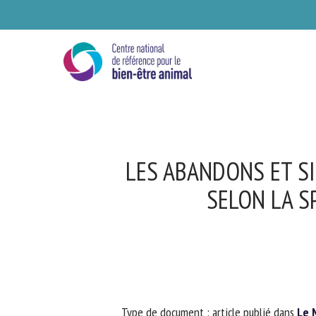
Skip
to
main
content
LES ABANDONS ET SI
SELON LA SP
Se
Ve
Type de document : article publié dans
Le M