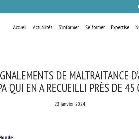
Accueil
Actualités
S’informer
Se former
Expertise
N
RECEVEZ CHAQUE MOIS GRATUITEMEN
LES DERNIÈRES ACTUALITÉS SUR LE
BIEN-ÊTRE ANIMAL
GNALEMENTS DE MALTRAITANCE D’
A QUI EN A RECUEILLI PRÈS DE 45 
lect language
22 janvier 2024
uillez remplir le formulaire ci-dessous pour vous inscrire à notre newsletter :
onde