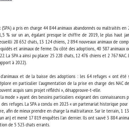
m *
Prénom
*
 (SPA) a pris en charge 44 844 animaux abandonnés ou maltraités en 2023
ganisme
E-mail *
5 % sur un an, égalant presque le chiffre de 2019, le plus haut jama
 recueilli 28 652 chats, 13 124 chiens, 2 894 nouveaux animaux de compa
équidés et animaux de ferme. Du côté des adoptions, 40 587 animaux ont
En soumettant ce formulaire, j'accepte que les informations saisies soient
. La SPA a ainsi pu placer 25 228 chats, 12 476 chiens et 2 767 NAC. Le 
ilisées dans le cadre de la relation avec le CNR BEA. *
pport à 2022).
s champs suivis de * sont obligatoires
’animaux et de la baisse des adoptions : les 64 refuges « ont été sa
plore en particulier l’augmentation de la prise en charge des NAC dep
uvent acquis sans projet réfléchi », désapprouve-t-elle.
 mode » ayant des besoins particuliers exigeant des connaissances préc
n des refuges. La SPA a conclu en 2023 « un partenariat historique pour 
ture, afin de mieux prendre en charge la maltraitance. Sur le terrain, 1
n an) et mené 17 819 enquêtes l’an dernier. Ils ont sauvé 3 884 animau
tion de 5 523 chats errants.