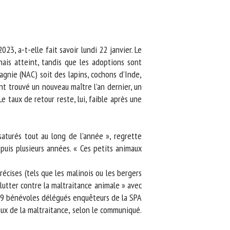
, a-t-elle fait savoir lundi 22 janvier. Le
is atteint, tandis que les adoptions sont
gnie (NAC) soit des lapins, cochons d’Inde,
 trouvé un nouveau maître l’an dernier, un
taux de retour reste, lui, faible après une
turés tout au long de l’année », regrette
uis plusieurs années. « Ces petits animaux
ises (tels que les malinois ou les bergers
lutter contre la maltraitance animale » avec
 139 bénévoles délégués enquêteurs de la SPA
x de la maltraitance, selon le communiqué.