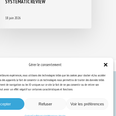
SYSTEMATIC REVIEW
18 juin 2026
Gérer le consentement
eilleures expériences, nous utilisons des technologies telles que les cookies pour stocker et/ou accéder
 des appareils. Le fait de consentir à ces technologies nous permettra de traiter des données telles
ent de navigation ou les ID uniques sur ce site. Le fait de ne pas consentir ou de retirer son
Ressources
t avoir un effet négatif sur certaines caractéristiques et fonctions.
S’abonner aux actualités
cepter
Refuser
Voir les préférences
Cookies
Confidentialité
Mentions légales