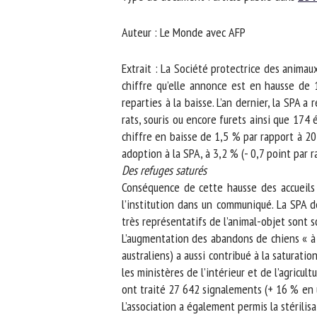
No
Auteur : Le Monde avec AFP
Extrait : La Société protectrice des animaux
Or
chiffre qu’elle annonce est en hausse de 1,
*
reparties à la baisse. L’an dernier, la SPA a
rats, souris ou encore furets ainsi que 174 
chiffre en baisse de 1,5 % par rapport à 2022
ut
adoption à la SPA, à 3,2 % (- 0,7 point par ra
Des refuges saturés
Le
Conséquence de cette hausse des accueils d
l’institution dans un communiqué. La SPA dé
très représentatifs de l’animal-objet sont so
L’augmentation des abandons de chiens « à la
australiens) a aussi contribué à la saturatio
les ministères de l’intérieur et de l’agricul
ont traité 27 642 signalements (+ 16 % en u
L’association a également permis la stérilisa