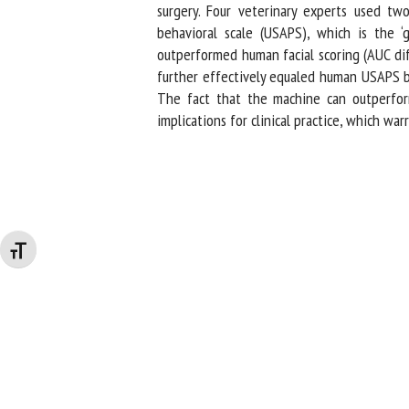
surgery. Four veterinary experts used two
behavioral scale (USAPS), which is the ‘
outperformed human facial scoring (AUC dif
further effectively equaled human USAPS be
The fact that the machine can outperform
implications for clinical practice, which warra
Changer la taille de la police