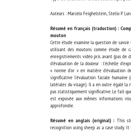
No
Auteurs : Marcelo Feighelstein, Stelio P. Lun
Résumé en français (traduction) : Compa
Or
mouton
*
Cette étude examine la question de savoir si 
utilisant des moutons comme étude de cas
enregistrements vidéo pris avant (pas de doul
ut
d’évaluation de la douleur : l’échelle d’ex
« norme d’or » en matière d’évaluation de
Le
significative l’évaluation faciale humaine 
latérales du visage). Il a en outre égalé la
pas statistiquement significative. Le fait qu
est exposée aux mêmes informations visuelle
approfondie.
Résumé en anglais (original) :
This stu
recognition using sheep as a case study. It