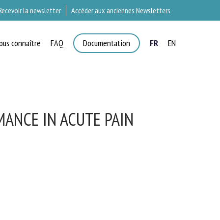
Recevoir la newsletter
Accéder aux anciennes Newsletters
ous connaître
FAQ
Documentation
FR
EN
T
ANCE IN ACUTE PAIN