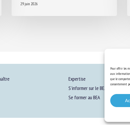
29 juin 2026
Pour offrir les m
aux informations
aître
Expertise
que le comportem
consentement peu
S’informer sur le BEA
Se former au BEA
Ac
ons Légales
-
Confidentialité
-
Cookies
-
Accessibilité
- Conception et réalisation
Numéri