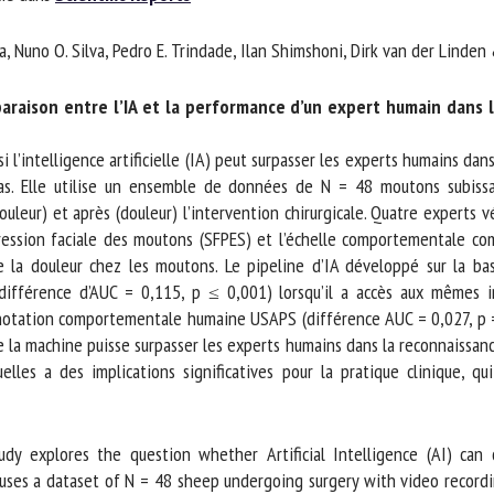
m *
Prénom
a, Nuno O. Silva, Pedro E. Trindade, Ilan Shimshoni, Dirk van der Linde
*
raison entre l’IA et la performance d’un expert humain dans l’
ganisme
E-mail *
l’intelligence artificielle (IA) peut surpasser les experts humains dans
. Elle utilise un ensemble de données de N = 48 moutons subissant
En soumettant ce formulaire, j'accepte que les informations saisies soient
eur) et après (douleur) l’intervention chirurgicale. Quatre experts vét
ilisées dans le cadre de la relation avec le CNR BEA. *
pression faciale des moutons (SFPES) et l’échelle comportementale co
 la douleur chez les moutons. Le pipeline d’IA développé sur la bas
s champs suivis de * sont obligatoires
(différence d’AUC = 0,115, p ≤ 0,001) lorsqu’il a accès aux mêmes in
 notation comportementale humaine USAPS (différence AUC = 0,027, p = 0
e la machine puisse surpasser les experts humains dans la reconnaissance
s a des implications significatives pour la pratique clinique, qui j
dy explores the question whether Artificial Intelligence (AI) can
 uses a dataset of N = 48 sheep undergoing surgery with video recordin