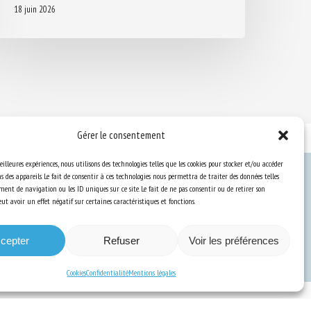
18 juin 2026
Gérer le consentement
eilleures expériences, nous utilisons des technologies telles que les cookies pour stocker et/ou accéder
 des appareils. Le fait de consentir à ces technologies nous permettra de traiter des données telles
ent de navigation ou les ID uniques sur ce site. Le fait de ne pas consentir ou de retirer son
Ressources
t avoir un effet négatif sur certaines caractéristiques et fonctions.
S’abonner aux actualités
cepter
Refuser
Voir les préférences
Cookies
Confidentialité
Mentions légales
a Communication