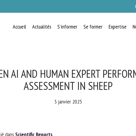
Accueil
Actualités
S’informer
Se former
Expertise
N
RECEVEZ CHAQUE MOIS GRATUITEMEN
LES DERNIÈRES ACTUALITÉS SUR LE
BIEN-ÊTRE ANIMAL
 AI AND HUMAN EXPERT PERFORM
ASSESSMENT IN SHEEP
lect language
3 janvier 2025
uillez remplir le formulaire ci-dessous pour vous inscrire à notre newsletter :
ié dans
Scientific Reports