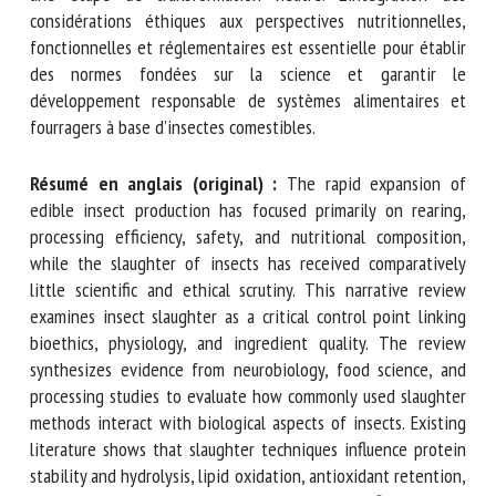
d’évaluation standardisés. Dans l’ensemble, les résultats
soulignent la nécessité de repenser l’abattage des insectes
comme une décision stratégique en amont plutôt que
comme une étape de transformation neutre. L’intégration
des considérations éthiques aux perspectives
nutritionnelles, fonctionnelles et réglementaires est
essentielle pour établir des normes fondées sur la science
et garantir le développement responsable de systèmes
alimentaires et fourragers à base d’insectes comestibles.
Résumé en anglais (original) :
The rapid expansion of
edible insect production has focused primarily on rearing,
processing efficiency, safety, and nutritional composition,
while the slaughter of insects has received comparatively
little scientific and ethical scrutiny. This narrative review
examines insect slaughter as a critical control point linking
bioethics, physiology, and ingredient quality. The review
synthesizes evidence from neurobiology, food science, and
processing studies to evaluate how commonly used