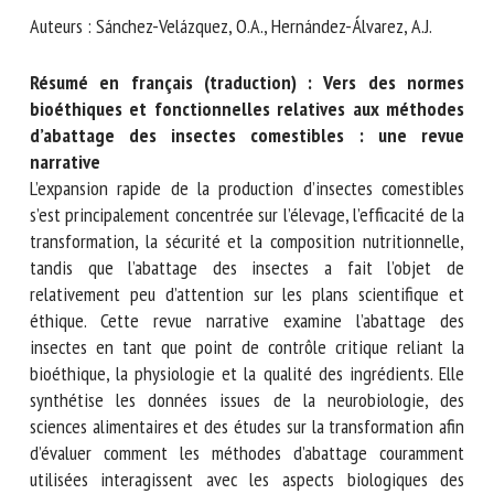
Type de document : synthèse scientifique publiée dans
Nom *
Insects
Auteurs : Sánchez-Velázquez, O.A., Hernández-Álvarez, A.J.
Prénom *
Résumé en français (traduction) : Vers des normes
bioéthiques et fonctionnelles relatives aux
Organisme *
méthodes d’abattage des insectes comestibles : une
revue narrative
L’expansion rapide de la production d’insectes comestibles
E-mail *
s’est principalement concentrée sur l’élevage, l’efficacité de
la transformation, la sécurité et la composition
nutritionnelle, tandis que l’abattage des insectes a fait
En soumettant ce formulaire, j'accepte que les
l’objet de relativement peu d’attention sur les plans
informations saisies soient utilisées dans le cadre de la
scientifique et éthique. Cette revue narrative examine
relation avec le CNR BEA. *
l’abattage des insectes en tant que point de contrôle
critique reliant la bioéthique, la physiologie et la qualité
Les champs suivis de * sont obligatoires
des ingrédients. Elle synthétise les données issues de la