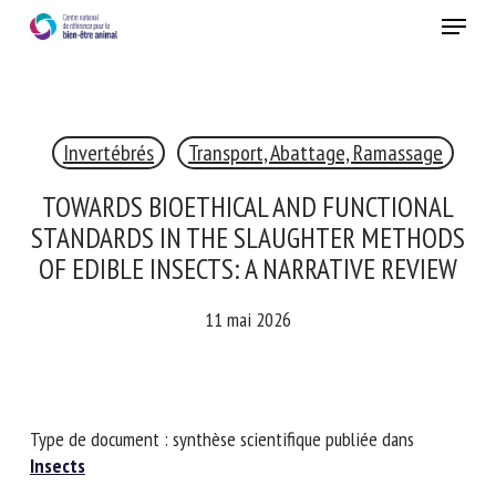
Skip
Menu
to
main
Fermer
content
×
Invertébrés
RECEVEZ CHAQUE MOIS GRATUITEMENT
LES DERNIÈRES ACTUALITÉS SUR LE BIEN-ÊTRE
Transport, Abattage, Ramassage
ANIMAL
TOWARDS BIOETHICAL AND FUNCTIONAL
STANDARDS IN THE SLAUGHTER
METHODS OF EDIBLE INSECTS: A
Select language
NARRATIVE REVIEW
11 mai 2026
Veuillez remplir le formulaire ci-dessous pour vous inscrire à
notre newsletter :