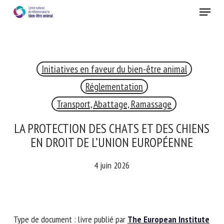
Skip
Menu
to
main
Fermer
content
Initiatives en faveur du bien-être animal
RECEVEZ CHAQUE MOIS GRATUITEMENT
LES DERNIÈRES ACTUALITÉS SUR LE BIEN-ÊTRE
Réglementation
ANIMAL
Transport, Abattage, Ramassage
LA PROTECTION DES CHATS ET DES
CHIENS EN DROIT DE L’UNION
Select language
EUROPÉENNE
4 juin 2026
Veuillez remplir le formulaire ci-dessous pour vous inscrire à
notre newsletter :