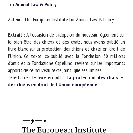
Nom *
Type de document : livre publié par
The European
Institute for Animal Law & Policy
Prénom *
Auteur : The European Institute for Animal Law & Policy
Extrait :
A l’occasion de l’adoption du nouveau règlement
sur le bien-être des chiens et des chats, nous avons publié
Organisme *
un livre blanc sur la protection des chiens et chats en droit
de l’Union. Ce texte, co-publié avec la Fondation 30 millions
d’amis et la Fondazione Capellino, revient sur les
E-mail *
importants apports de ce nouveau texte, ainsi que ses
limites.
Télécharger le livre en pdf :
La protection des chats et
En soumettant ce formulaire, j'accepte que les
des chiens en droit de l’Union européenne
informations saisies soient utilisées dans le cadre de la
relation avec le CNR BEA. *
Les champs suivis de * sont obligatoires