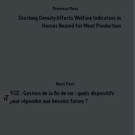
Previous Post
Stocking Density Affects Welfare Indicators in
Horses Reared for Meat Production
Next Post
IFCE : Gestion de la fin de vie : quels dispositifs
Changer la taille de la police
pour répondre aux besoins futurs ?