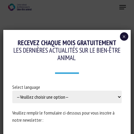
Skip
Menu
to
main
Fermer
content
×
Ethique-sociologie-philosophie-droit
RECEVEZ CHAQUE MOIS GRATUITEMENT
LES DERNIÈRES ACTUALITÉS SUR LE BIEN-ÊTRE
ANIMALISME, ÉTHIQUE DU CHEVAL ET
ANIMAL
BIEN ÊTRE ANIMAL
26 juin 2020
Select language
Type de document : webconférence de l’
IFCE
Veuillez remplir le formulaire ci-dessous pour vous inscrire à
notre newsletter :
Auteur : Marianne Celka