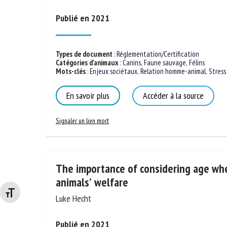
Publié en 2021
Types de document
:
Réglementation/Certification
Catégories d'animaux
:
Canins
,
Faune sauvage
,
Félins
Mots-clés
:
Enjeux sociétaux
,
Relation homme-animal
,
Stress
En savoir plus
Accéder à la source
Signaler un lien mort
The importance of considering age whe
animals’ welfare
Changer la taille de la police
Luke Hecht
Publié en 2021