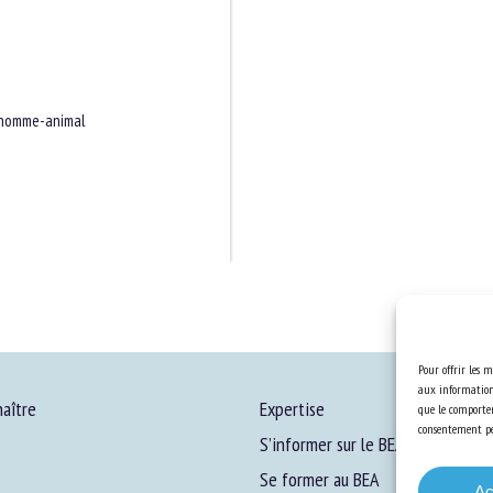
 homme-animal
Pour offrir les m
aux informations
aître
Expertise
que le comportem
consentement peu
S’informer sur le BEA
Se former au BEA
Ac