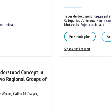
Types de document
:
Réglementat
Catégories d'animaux
:
Faune sa
me-animal
Mots-clés
:
Enjeux sociétaux
En savoir plus
Ac
Signaler un lien mort
nderstood Concept in
wo Regional Groups of
ie Waran, Cathy M. Dwyer,