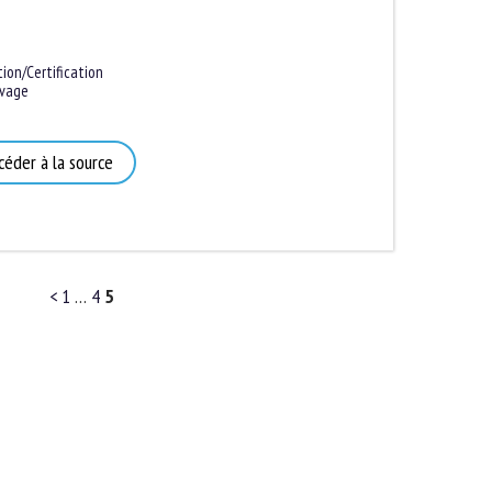
ion/Certification
uvage
céder à la source
<
1
…
4
5