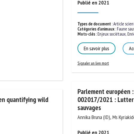
Publié en 2021
Types de document
:
Article scien
Catégories d'animaux
:
Faune sa
Mots-clés
:
Enjeux sociétaux
,
Enr
En savoir plus
Ac
Signaler un lien mort
Parlement européen : 
n quantifying wild
002017/2021 : Lutter 
sauvages
Annika Bruna (ID), Ms Kyriak
Publié en 2021