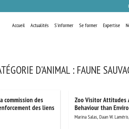
Accueil
Actualités
S’informer
Se former
Expertise
N
ATÉGORIE D'ANIMAL :
FAUNE SAUVA
 la commission des
Zoo Visitor Attitudes
renforcement des liens
Behaviour than Envir
Marina Salas, Daan W. Laméris