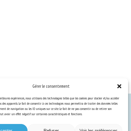
Gérer le consentement
eilleures expériences, nous utilisons des technologies telles que les cookies pour stocker et/ou accéder
 des appareils. Le fait de consentir à ces technologies nous permettra de traiter des données telles
ent de navigation ou les ID uniques sur ce site. Le fait de ne pas consentir ou de retirer son
Ressources
t avoir un effet négatif sur certaines caractéristiques et fonctions.
S’abonner aux actualités
cepter
Refuser
Voir les préférences