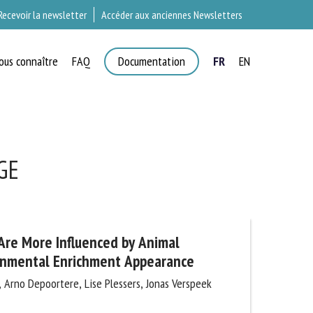
Recevoir la newsletter
Accéder aux anciennes Newsletters
ous connaître
FAQ
Documentation
FR
EN
GE
 Are More Influenced by Animal
onmental Enrichment Appearance
, Arno Depoortere, Lise Plessers, Jonas Verspeek