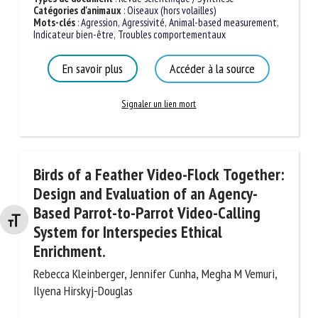
Catégories d'animaux
:
Oiseaux (hors volailles)
Mots-clés
:
Agression
,
Agressivité
,
Animal-based measurement
,
Indicateur bien-être
,
Troubles comportementaux
En savoir plus
Accéder à la source
Signaler un lien mort
Birds of a Feather Video-Flock Together:
Design and Evaluation of an Agency-
Based Parrot-to-Parrot Video-Calling
Changer la taille de la police
System for Interspecies Ethical
Enrichment.
Rebecca Kleinberger, Jennifer Cunha, Megha M Vemuri,
Ilyena Hirskyj-Douglas