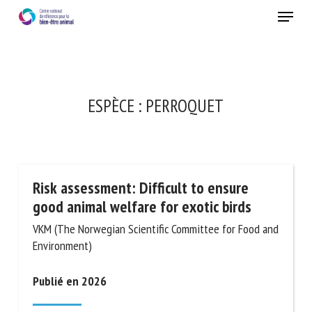
Skip
Menu
to
main
Fermer
content
ESPÈCE :
PERROQUET
Risk assessment: Difficult to ensure
good animal welfare for exotic birds
VKM (The Norwegian Scientific Committee for Food and
Environment)
Publié en 2026