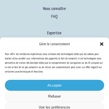
Nous connaître
FAQ
Expertise
S’informer sur le BEA
Gérer le consentement
Se former au BEA
Pour offrir les meilleures expériences, nous utilisons des technologies telles que les cookies pour
stocker et/ou accéder aux informations des appareils. Le fait de consentir à ces technologies nous
permettra de traiter des données telles que le comportement de navigation ou les ID uniques sur
Ressources
ce site. Le fait de ne pas consentir ou de retirer son consentement peut avoir un effet négatif sur
certaines caractéristiques et fonctions.
S’abonner aux actualités
Accepter
Refuser
Plan du site
-
Mentions Légales
-
Confidentialité
-
Cookies
-
Accessibilité
-
Voir les préférences