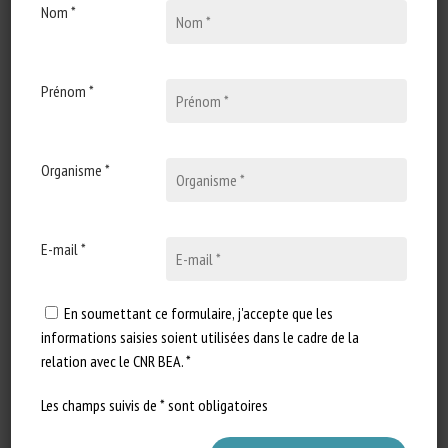
Nom *
Types de document
:
Documents scientifiques
Catégories d'animaux
:
Article scientifique
Mots-clés
:
Émotion
,
Logement
,
Stress
Prénom *
En savoir plus
Accéder à la source
Organisme *
Signaler un lien mort
E-mail *
Produire dans un monde infecté ! Les
lapins à l’épreuve du déconfinement
En soumettant ce formulaire, j'accepte que les
informations saisies soient utilisées dans le cadre de la
Antoine Doré, Floriane Derbez
relation avec le CNR BEA. *
Publié en 2024
Les champs suivis de * sont obligatoires