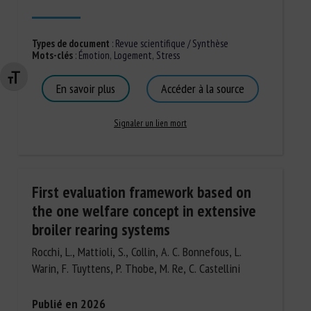
Types de document
:
Revue scientifique / Synthèse
Mots-clés
:
Émotion
,
Logement
,
Stress
Changer la taille de la police
En savoir plus
Accéder à la source
Signaler un lien mort
First evaluation framework based on
the one welfare concept in extensive
broiler rearing systems
Rocchi, L., Mattioli, S., Collin, A. C. Bonnefous, L.
Warin, F. Tuyttens, P. Thobe, M. Re, C. Castellini
Publié en 2026