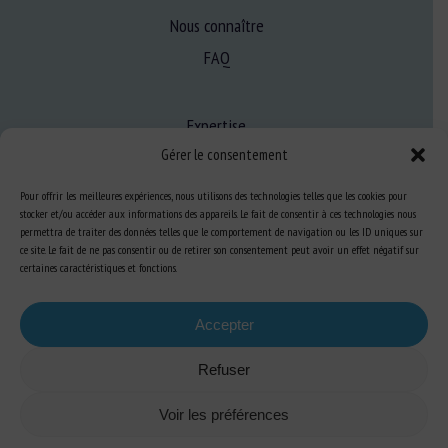
Nous connaître
FAQ
Expertise
Gérer le consentement
S’informer sur le BEA
Se former au BEA
Pour offrir les meilleures expériences, nous utilisons des technologies telles que les cookies pour
stocker et/ou accéder aux informations des appareils. Le fait de consentir à ces technologies nous
permettra de traiter des données telles que le comportement de navigation ou les ID uniques sur
ce site. Le fait de ne pas consentir ou de retirer son consentement peut avoir un effet négatif sur
Ressources
certaines caractéristiques et fonctions.
S’abonner aux actualités
Accepter
Refuser
Voir les préférences
Plan du site
-
Mentions Légales
-
Confidentialité
-
Cookies
-
Accessibilité
-