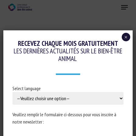
Skip
Menu
to
main
Fermer
content
×
RECEVEZ CHAQUE MOIS GRATUITEMENT
MOT-CLÉS :
LOGEMENT
LES DERNIÈRES ACTUALITÉS SUR LE BIEN-ÊTRE
ANIMAL
Transfer to a naturalistic setting
Select language
restructures fear responses in
laboratory mice
Matthew N. Zipple, Bryson Loflin, Daniel Chang Kuo,
Veuillez remplir le formulaire ci-dessous pour vous inscrire à
Erin Tan, Michael J. Sheehan
notre newsletter :
Publié en 2025