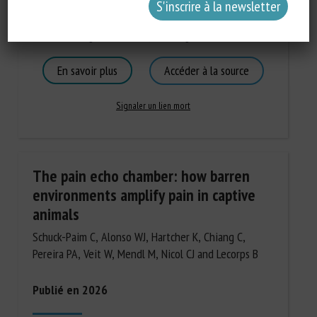
Types de document
:
Documents scientifiques
Catégories d'animaux
:
Revue scientifique / Synthèse
Mots-clés
:
Logement
,
Santé / Pathologies
En savoir plus
Accéder à la source
Signaler un lien mort
The pain echo chamber: how barren
environments amplify pain in captive
animals
Schuck-Paim C, Alonso WJ, Hartcher K, Chiang C,
Pereira PA, Veit W, Mendl M, Nicol CJ and Lecorps B
Publié en 2026