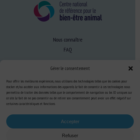
Nous connaître
FAQ
Gérer le consentement
Expertise
S’informer sur le BEA
Pour offrir les meilleures expériences, nous utilisons des technologies telles que les cookies pour
stocker et/ou accéder aux informations des appareils. Le fait de consentir à ces technologies nous
Se former au BEA
permettra de traiter des données telles que le comportement de navigation ou les ID uniques sur
ce site. Le fait de ne pas consentir ou de retirer son consentement peut avoir un effet négatif sur
certaines caractéristiques et fonctions.
Ressources
Accepter
S’abonner aux actualités
Refuser