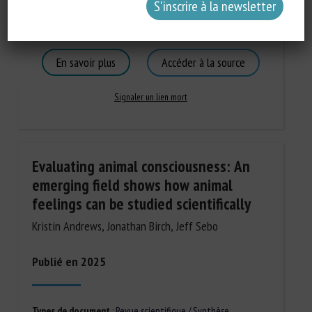
Catégories d'animaux
:
Canins
,
Équins
,
Félins
Mots-clés
:
Animal-based measurement
,
Douleur
,
Identification
,
Indicateur bien-être
En savoir plus
Accéder à la source
Signaler un lien mort
Evaluating animal consciousness: An
emerging field shows how animal
feelings can be studied scientifically
Kristin Andrews, Jonathan Birch, Jeff Sebo
Publié en 2025
Types de document
:
Revue scientifique / Synthèse