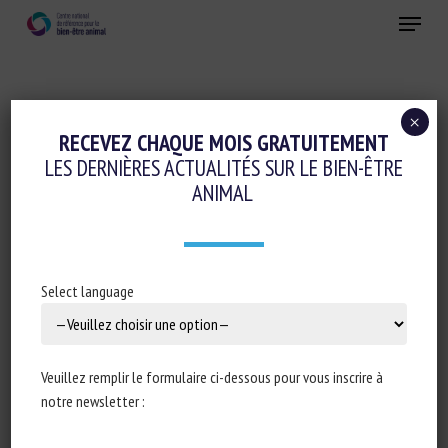
Skip
Menu
to
main
Fermer
content
×
RECEVEZ CHAQUE MOIS GRATUITEMENT
MOT-CLÉS :
DOULEUR
LES DERNIÈRES ACTUALITÉS SUR LE BIEN-ÊTRE
ANIMAL
The pain echo chamber: how barren
Select language
environments amplify pain in captive
animals
Schuck-Paim C, Alonso WJ, Hartcher K, Chiang C,
Veuillez remplir le formulaire ci-dessous pour vous inscrire à
Pereira PA, Veit W, Mendl M, Nicol CJ and Lecorps B
notre newsletter :
Publié en 2026