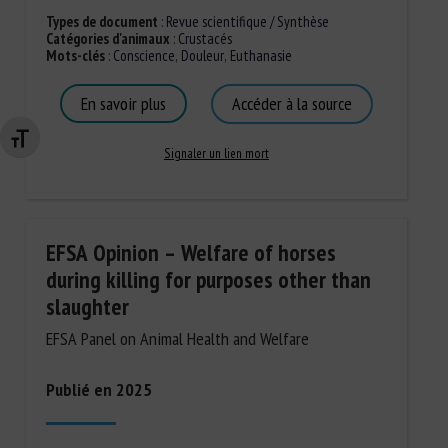
Types de document
:
Revue scientifique / Synthèse
Catégories d'animaux
:
Crustacés
Mots-clés
:
Conscience
,
Douleur
,
Euthanasie
En savoir plus
Accéder à la source
Changer la taille de la police
Signaler un lien mort
EFSA Opinion – Welfare of horses
during killing for purposes other than
slaughter
EFSA Panel on Animal Health and Welfare
Publié en 2025