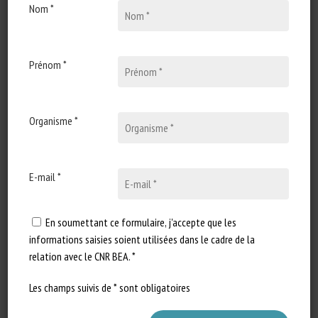
Nom *
Types de document
:
Documents scientifiques
Catégories d'animaux
:
Article scientifique
Mots-clés
:
Douleur
,
Enrichissement
,
Logement
Prénom *
En savoir plus
Accéder à la source
Organisme *
Signaler un lien mort
E-mail *
Face readers
En soumettant ce formulaire, j'accepte que les
Christa Lesté-Lasserre
informations saisies soient utilisées dans le cadre de la
relation avec le CNR BEA. *
Publié en 2025
Les champs suivis de * sont obligatoires
Types de document
:
Revue scientifique / Synthèse