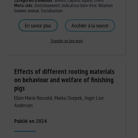
Catégories d'animaux
:
Bovins
,
Caprins
,
Équins
,
Ovins
Mots-clés
:
Enrichissement
,
Indicateur bien-être
,
Relation
homme-animal
,
Socialisation
En savoir plus
Accéder à la source
Signaler un lien mort
Effects of different rooting materials
on behaviour and welfare of finishing
pigs
Ellen Marie Rosvold, Marko Ocepek, Inger Lise
Andersen
Publié en 2024