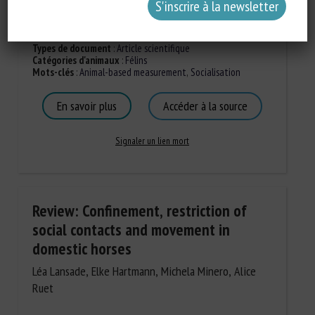
Types de document
:
Article scientifique
Catégories d'animaux
:
Félins
Mots-clés
:
Animal-based measurement
,
Socialisation
En savoir plus
Accéder à la source
Signaler un lien mort
Review: Confinement, restriction of
social contacts and movement in
domestic horses
Léa Lansade, Elke Hartmann, Michela Minero, Alice
Ruet