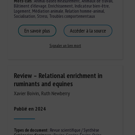
Mots-clés
:
Animal-based measurement
,
Animaux de travail
,
Bâtiment d'élevage
,
Enrichissement
,
Indicateur bien-être
,
Logement
,
Médiation animale
,
Relation homme-animal
,
Socialisation
,
Stress
,
Troubles comportementaux
En savoir plus
Accéder à la source
Signaler un lien mort
Review – Relational enrichment in
ruminants and equines
Xavier Boivin, Ruth Newberry
Publié en 2024
Types de document
:
Revue scientifique / Synthèse