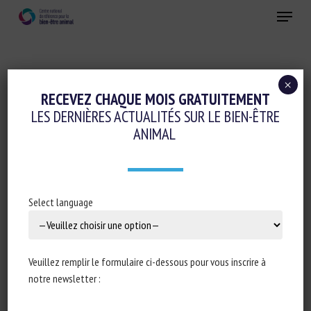
Skip
Menu
to
main
Fermer
content
×
RECEVEZ CHAQUE MOIS GRATUITEMENT
MOT-CLÉS :
SOCIALISATION
LES DERNIÈRES ACTUALITÉS SUR LE BIEN-ÊTRE
ANIMAL
If you blink at me, I’ll blink back.
Select language
Domestic dogs’ feedback to conspecific
visual cues
Chiara Canori, Tiziano Travain, Giulia Pedretti,
Veuillez remplir le formulaire ci-dessous pour vous inscrire à
Rachele Fontani, Paola Valsecchi
notre newsletter :
Publié en 2025