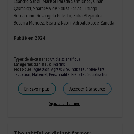
Leandro Sabei, Marisol Parada Sarmiento, Cihan
Çakmakçı, Sharacely de Souza Farias, Thiago
Bernardino, Rosangela Poletto, Erika Alejandra
Becerra Mendez, Beatriz Kaori, Adroaldo José Zanella
Publié en 2024
Types de document
:
Article scientifique
Catégories d'animaux
:
Porcins
Mots-clés
:
Agression
,
Agressivité
,
Indicateur bien-être
,
Lactation
,
Maternel
,
Personnalité
,
Prénatal
,
Socialisation
En savoir plus
Accéder à la source
Signaler un lien mort
Thoughtful or distant farmer: