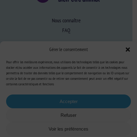
Nous connaître
FAQ
Gérer le consentement
Expertise
S’informer sur le BEA
Pour offrir les meilleures expériences, nous utilisons des technologies telles que les cookies pour
stocker et/ou accéder aux informations des appareils. Le fait de consentir à ces technologies nous
Se former au BEA
permettra de traiter des données telles que le comportement de navigation ou les ID uniques sur
ce site. Le fait de ne pas consentir ou de retirer son consentement peut avoir un effet négatif sur
certaines caractéristiques et fonctions.
Ressources
Accepter
S’abonner aux actualités
Refuser
Voir les préférences