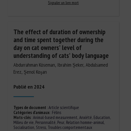
Signaler un lien mort
The effect of duration of ownership
and time spent together during the
day on cat owners’ level of
understanding of cats’ body language
Abdurrahman Köseman, Ibrahim Şeker, Abdulsamed
Erez, Şenol Koşan
Publié en 2024
Types de document
:
Article scientifique
Catégories d'animaux
:
Félins
Mots-clés
:
Animal-based measurement
,
Anxiété
,
Education
,
Milieu de vie
,
Personnalité
,
Peur
,
Relation homme-animal
,
Socialisation
,
Stress
,
Troubles comportementaux