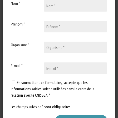
Nom *
Types de document
:
Article scientifique
Catégories d'animaux
:
Canins
Mots-clés
:
Socialisation
,
Stress
Prénom *
En savoir plus
Accéder à la source
Organisme *
Signaler un lien mort
E-mail *
Computational investigation of the
social function of domestic cat facial
En soumettant ce formulaire, j'accepte que les
signals
informations saisies soient utilisées dans le cadre de la
relation avec le CNR BEA. *
George Martvel, Lauren Scott, Brittany Florkiewicz,
Anna Zamansky, Ilan Shimshoni & Teddy Lazebnik
Les champs suivis de * sont obligatoires
Publié en 2024