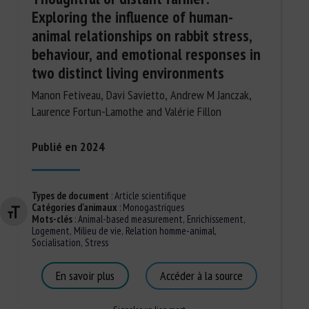
Exploring the influence of human-
animal relationships on rabbit stress,
behaviour, and emotional responses in
two distinct living environments
Manon Fetiveau, Davi Savietto, Andrew M Janczak,
Laurence Fortun-Lamothe and Valérie Fillon
Publié en 2024
Types de document
:
Article scientifique
Catégories d'animaux
:
Monogastriques
Changer la taille de la police
Mots-clés
:
Animal-based measurement
,
Enrichissement
,
Logement
,
Milieu de vie
,
Relation homme-animal
,
Socialisation
,
Stress
En savoir plus
Accéder à la source