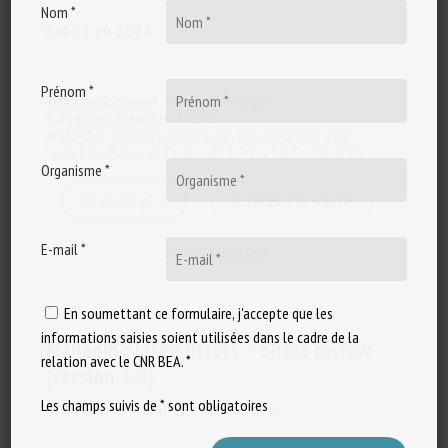
Nom *
Publié en 2024
Prénom *
Types de document
:
Article scientifique
Catégories d'animaux
:
Porcins
Mots-clés
:
Agression
,
Agressivité
,
Indicateur bien-être
,
Lactation
,
Maternel
,
Personnalité
,
Prénatal
,
Socialisation
Organisme *
En savoir plus
Accéder à la source
E-mail *
Signaler un lien mort
En soumettant ce formulaire, j'accepte que les
informations saisies soient utilisées dans le cadre de la
Managing large litters – Short review
relation avec le CNR BEA. *
(version 1.0)
Les champs suivis de * sont obligatoires
Pedersen, L.J., Hoofs, A., Kongsted, H.