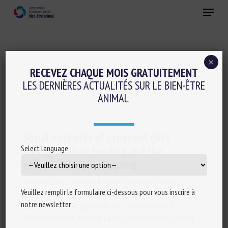
Skip
Menu
to
main
Fermer
content
×
RECEVEZ CHAQUE MOIS GRATUITEMENT
MOT-CLÉS :
LACTATION
LES DERNIÈRES ACTUALITÉS SUR LE BIEN-ÊTRE
ANIMAL
Social networks of pregnant gilts
Select language
during outdoor feeding and the
effects on their offspring
Leandro Sabei, Marisol Parada Sarmiento, Cihan
Veuillez remplir le formulaire ci-dessous pour vous inscrire à
Çakmakçı, Sharacely de Souza Farias, Thiago
notre newsletter :
Bernardino, Rosangela Poletto, Erika Alejandra
Becerra Mendez, Beatriz Kaori, Adroaldo José Zanella