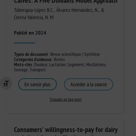
Calves: A Five Domains Model Approach
Tuberquia-López B.C., Álvarez Hernández, N., &
Correa Valencia, N. M.
Publié en 2024
Types de document
:
Revue scientifique / Synthèse
Catégories d'animaux
:
Bovins
Mots-clés
:
Douleur
,
Lactation
,
Logement
,
Mutilations
,
Sevrage
,
Transport
En savoir plus
Accéder à la source
Changer la taille de la police
Signaler un lien mort
Consumers’ willingness-to-pay for dairy