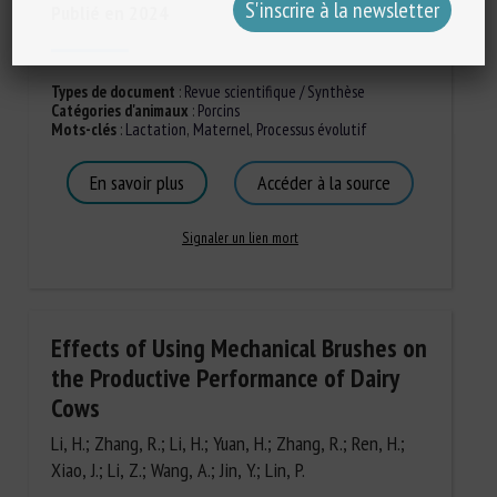
Publié en 2024
Types de document
:
Revue scientifique / Synthèse
Catégories d'animaux
:
Porcins
Mots-clés
:
Lactation
,
Maternel
,
Processus évolutif
En savoir plus
Accéder à la source
Signaler un lien mort
Effects of Using Mechanical Brushes on
the Productive Performance of Dairy
Cows
Li, H.; Zhang, R.; Li, H.; Yuan, H.; Zhang, R.; Ren, H.;
Xiao, J.; Li, Z.; Wang, A.; Jin, Y.; Lin, P.