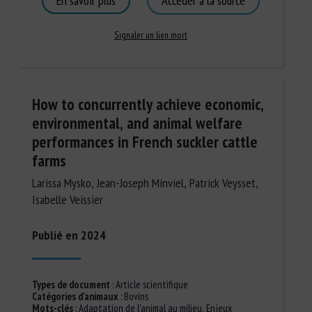
En savoir plus
Accéder à la source
Signaler un lien mort
How to concurrently achieve economic,
environmental, and animal welfare
performances in French suckler cattle
farms
Larissa Mysko, Jean-Joseph Minviel, Patrick Veysset,
Isabelle Veissier
Publié en 2024
Types de document
:
Article scientifique
Catégories d'animaux
:
Bovins
Mots-clés
:
Adaptation de l'animal au milieu
,
Enjeux