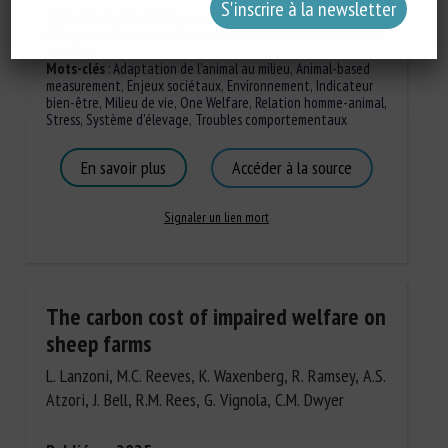
Types de document
:
Revue scientifique / Synthèse
Catégories d'animaux
:
Bovins
,
Caprins
,
Équins
,
Ovins
,
Porcins
,
Volailles
Mots-clés
:
Adaptation de l'animal au milieu
,
Animal-based
measurement
,
Enjeux sociétaux
,
Environnement
,
Indicateur
bien-être
,
Milieu de vie
,
One Welfare
,
Relation homme-animal
,
Stress
,
Système d'élevage
,
Troubles comportementaux
En savoir plus
Accéder à la source
Signaler un lien mort
The carbon cost of impaired welfare on
sheep farms
L. Lanzoni, M.C. Reeves, K. Waxenberg, R. Ramsey, A.S.
Atzori, J. Bell, R.M. Rees, G. Vignola, C.M. Dwyer