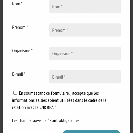
Nom *
Types de document
:
Réglementation/Certification
Catégories d'animaux
:
Poissons
Mots-clés
:
Enjeux sociétaux
,
Système d'élevage
Prénom *
En savoir plus
Accéder à la source
Signaler un lien mort
Organisme *
E-mail *
The Interface of Caretaker and Animal
Well-being As a Critical Component of
Sustainability
En soumettant ce formulaire, j'accepte que les
informations saisies soient utilisées dans le cadre de la
Edwards-Callaway, L. N. & Sullivan, P. A.
relation avec le CNR BEA. *
Publié en 2024
Les champs suivis de * sont obligatoires