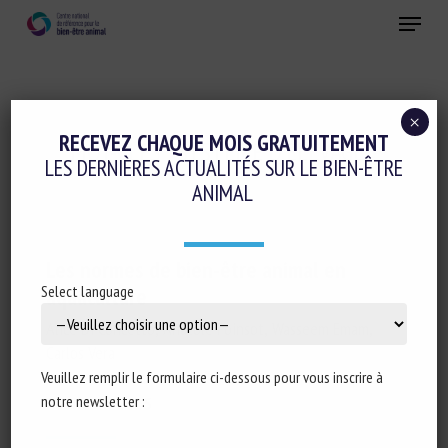
Skip
Menu
to
main
Fermer
content
×
RECEVEZ CHAQUE MOIS GRATUITEMENT
MOT-CLÉS :
SYSTÈME D'ÉLEVAGE
LES DERNIÈRES ACTUALITÉS SUR LE BIEN-ÊTRE
ANIMAL
Les normes de bien-être animal en
Select language
aquaculture
Alice Di Concetto, Anatole Poinsot, Wasseem Emam,
Carlos Vera
Veuillez remplir le formulaire ci-dessous pour vous inscrire à
notre newsletter :
Publié en 2025