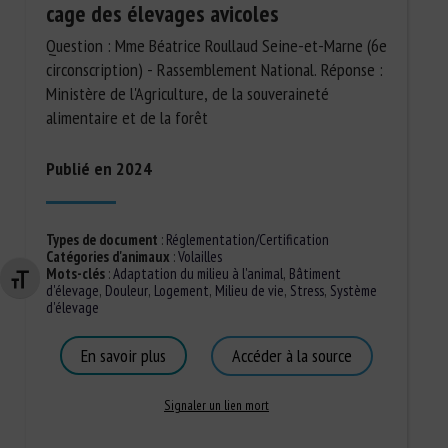
cage des élevages avicoles
Question : Mme Béatrice Roullaud Seine-et-Marne (6e
circonscription) - Rassemblement National. Réponse :
Ministère de l'Agriculture, de la souveraineté
alimentaire et de la forêt
Publié en 2024
Types de document
:
Réglementation/Certification
Catégories d'animaux
:
Volailles
Mots-clés
:
Adaptation du milieu à l'animal
,
Bâtiment
Changer la taille de la police
d'élevage
,
Douleur
,
Logement
,
Milieu de vie
,
Stress
,
Système
d'élevage
En savoir plus
Accéder à la source
Signaler un lien mort