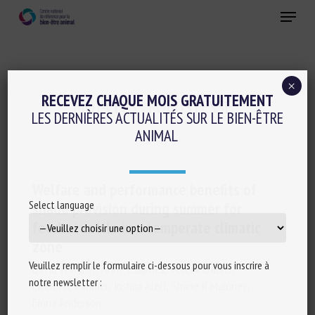
Skip
Menu
to
main
Fermer
content
×
RECEVEZ CHAQUE MOIS GRATUITEMENT
MOT-CLÉS :
ROBUSTESSE
LES DERNIÈRES ACTUALITÉS SUR LE BIEN-ÊTRE
ANIMAL
Welfare and performance benefits of
Select language
shade provision during summer for
feedlot cattle in a temperate climatic
zone
Veuillez remplir le formulaire ci-dessous pour vous inscrire à
David W Miller, Anne L Barnes, Teresa Collins,
notre newsletter :
Liselotte Pannier, Joshua Aleri, Shane K Maloney,
Fiona Anderson