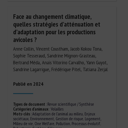
Face au changement climatique,
quelles stratégies d’atténuation et
d’adaptation pour les productions
avicoles ?
Anne Collin, Vincent Coustham, Jacob Kokou Tona,
Sophie Tesseraud, Sandrine Mignon-Grasteau,
Bertrand Méda, Anaïs Vitorino Carvalho, Yann Guyot,
Sandrine Lagarrigue, Frédérique Pitel, Tatiana Zerjal
Publié en 2024
Types de document
:
Revue scientifique / Synthèse
Catégories d'animaux
:
Volailles
Mots-clés
:
Adaptation de l'animal au milieu
,
Enjeux
sociétaux
,
Environnement
,
Gestion de risque
,
Logement
,
Milieu de vie
,
One Welfare
,
Pollution
,
Processus évolutif
,