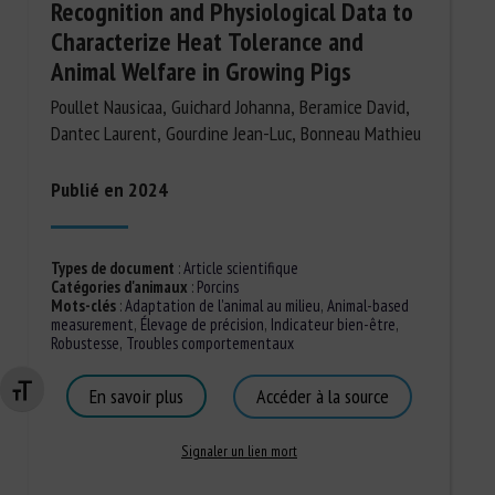
Recognition and Physiological Data to
Characterize Heat Tolerance and
Animal Welfare in Growing Pigs
Poullet Nausicaa, Guichard Johanna, Beramice David,
Dantec Laurent, Gourdine Jean-Luc, Bonneau Mathieu
Publié en 2024
Types de document
:
Article scientifique
Catégories d'animaux
:
Porcins
Mots-clés
:
Adaptation de l'animal au milieu
,
Animal-based
measurement
,
Élevage de précision
,
Indicateur bien-être
,
Robustesse
,
Troubles comportementaux
En savoir plus
Accéder à la source
Changer la taille de la police
Signaler un lien mort