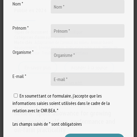
Nom *
Publié en 2024
Prénom *
Types de document
:
Article scientifique
Catégories d'animaux
:
Bovins
Mots-clés
:
Adaptation de l'animal au milieu
,
Animal-based
measurement
,
Environnement
,
Indicateur bien-être
,
Milieu de
Organisme *
vie
,
Robustesse
,
Troubles comportementaux
En savoir plus
Accéder à la source
E-mail *
Signaler un lien mort
En soumettant ce formulaire, j'accepte que les
informations saisies soient utilisées dans le cadre de la
relation avec le CNR BEA. *
Review: Space allowance for growing
pigs: animal welfare, performance and
Les champs suivis de * sont obligatoires
on-farm practicality