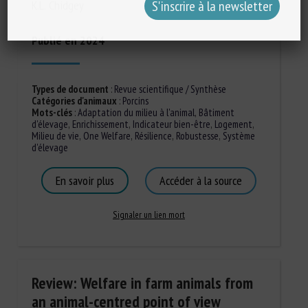
K.L. Chidgey
Publié en 2024
Types de document
:
Revue scientifique / Synthèse
Catégories d'animaux
:
Porcins
Mots-clés
:
Adaptation du milieu à l'animal
,
Bâtiment
d'élevage
,
Enrichissement
,
Indicateur bien-être
,
Logement
,
Milieu de vie
,
One Welfare
,
Résilience
,
Robustesse
,
Système
d'élevage
En savoir plus
Accéder à la source
Signaler un lien mort
Review: Welfare in farm animals from
an animal-centred point of view