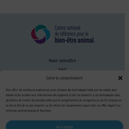
Nous connaître
FAQ
Gérer le consentement
Expertise
Pour offrir les meilleures expériences, nous utilisons des technologies telles que les cookies pour
stocker et/ou accéder aux informations des appareils. Le fait de consentir à ces technologies nous
S’informer sur le BEA
permettra de traiter des données telles que le comportement de navigation ou les ID uniques sur
ce site. Le fait de ne pas consentir ou de retirer son consentement peut avoir un effet négatif sur
Se former au BEA
certaines caractéristiques et fonctions.
Accepter