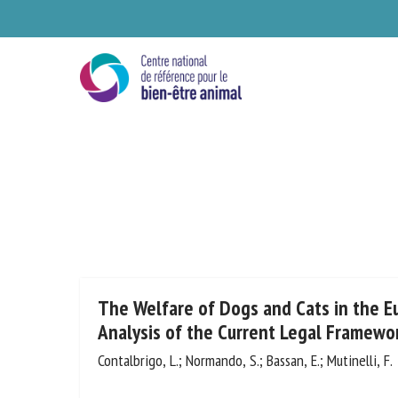
Skip
to
main
content
Se
The Welfare of Dogs and Cats in the E
Analysis of the Current Legal Framewo
Contalbrigo, L.; Normando, S.; Bassan, E.; Mutinelli, F.
Ve