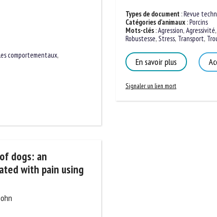
Types de document
:
Revue techni
Catégories d'animaux
:
Porcins
Mots-clés
:
Agression
,
Agressivité
,
Robustesse
,
Stress
,
Transport
,
Trou
les comportementaux
,
En savoir plus
Acc
Signaler un lien mort
 of dogs: an
iated with pain using
sohn