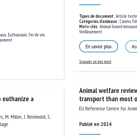
m *
Prénom
*
Types de document
:
Article techn
Catégories d'animaux
:
Canins
,
Féli
Mots-clés
:
Animal-based measure
ganisme
E-mail *
Vieillissement
maux
,
Euthanasie
,
Fin de vie
,
issement
En savoir plus
Acc
En soumettant ce formulaire, j'accepte que les informations saisies soient
ilisées dans le cadre de la relation avec le CNR BEA. *
Signaler un lien mort
s champs suivis de * sont obligatoires
Animal welfare review
o euthanize a
transport than most ot
EU Reference Centre for Anima
, M. Miller, J. Reinmold, C.
ilage
Publié en 2024