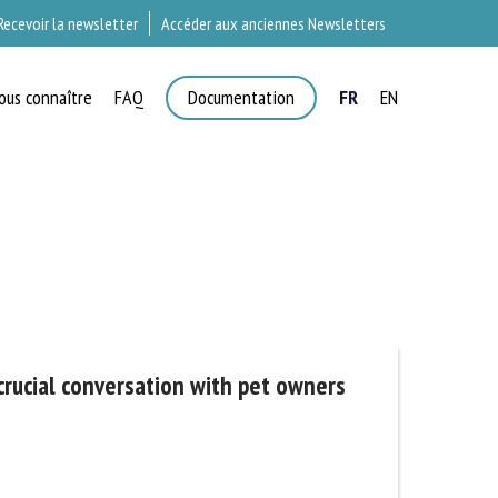
Recevoir la newsletter
Accéder aux anciennes Newsletters
ous connaître
FAQ
Documentation
FR
EN
×
T
crucial conversation with pet owners