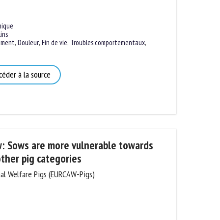
ique
ns
ment
,
Douleur
,
Fin de vie
,
Troubles comportementaux
,
éder à la source
: Sows are more vulnerable towards
her pig categories
l Welfare Pigs (EURCAW-Pigs)