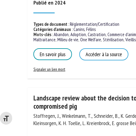
Publié en 2024
No
Types de document
:
Réglementation/Certification
Catégories d'animaux
:
Canins
,
Félins
Or
Mots-clés
:
Abandon
,
Adoption
,
Castration
,
Commerce d'ani
*
Maltraitance
,
Milieu de vie
,
One Welfare
,
Stérilisation
,
Vieill
En savoir plus
Accéder à la source
ut
Signaler un lien mort
Le
Landscape review about the decision t
compromised pig
Stoffregen, J., Winkelmann, T., Schneider, B., K. Gerdes
Changer la taille de la police
Kleinsorgen, K. H. Toelle, L. Kreienbrock, E. grosse Be