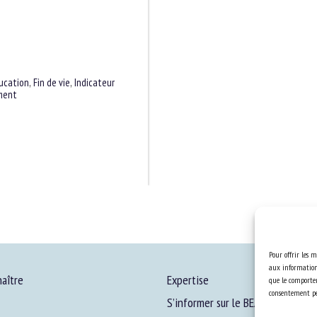
ucation
,
Fin de vie
,
Indicateur
ement
Pour offrir les m
aux informations
aître
Expertise
que le comportem
consentement peu
S’informer sur le BEA