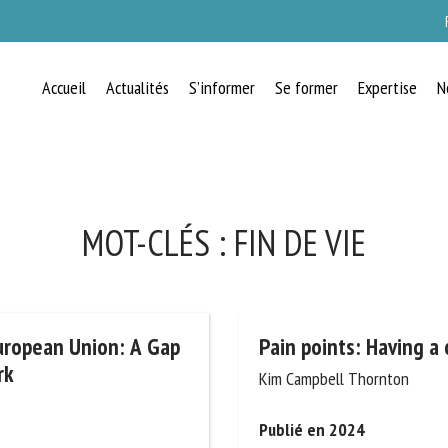
Accueil
Actualités
S’informer
Se former
Expertise
N
RECEVEZ CHAQUE MOIS GRATUITEMEN
LES DERNIÈRES ACTUALITÉS SUR LE
BIEN-ÊTRE ANIMAL
MOT-CLÉS :
FIN DE VIE
lect language
uropean Union: A Gap
Pain points: Having a 
rk
Kim Campbell Thornton
uillez remplir le formulaire ci-dessous pour vous inscrire à notre newsletter :
Publié en 2024