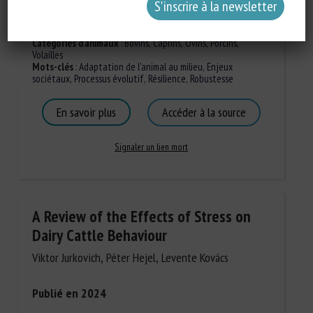
Types de document
:
Revue scientifique / Synthèse
Catégories d'animaux
:
Bovins
,
Caprins
,
Ovins
,
Porcins
,
Volailles
Mots-clés
:
Adaptation de l'animal au milieu
,
Enjeux
sociétaux
,
Processus évolutif
,
Résilience
,
Robustesse
En savoir plus
Accéder à la source
Signaler un lien mort
A Review of the Effects of Stress on
Dairy Cattle Behaviour
Viktor Jurkovich, Péter Hejel, Levente Kovács
Publié en 2024