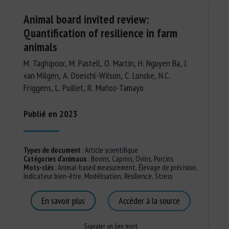
Animal board invited review:
Quantification of resilience in farm
animals
M. Taghipoor, M. Pastell, O. Martin, H. Nguyen Ba, J.
van Milgen, A. Doeschl-Wilson, C. Loncke, N.C.
Friggens, L. Puillet, R. Muñoz-Tamayo
Publié en 2023
Types de document
:
Article scientifique
Catégories d'animaux
:
Bovins
,
Caprins
,
Ovins
,
Porcins
Mots-clés
:
Animal-based measurement
,
Élevage de précision
,
Indicateur bien-être
,
Modélisation
,
Résilience
,
Stress
En savoir plus
Accéder à la source
Signaler un lien mort