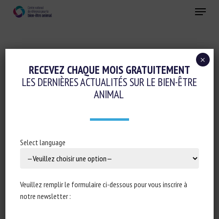
Skip
Menu
to
main
Fermer
content
×
RECEVEZ CHAQUE MOIS GRATUITEMENT
MOT-CLÉS :
RÉSILIENCE
LES DERNIÈRES ACTUALITÉS SUR LE BIEN-ÊTRE
ANIMAL
Review: Space allowance for growing
Select language
pigs: animal welfare, performance and
on-farm practicality
K.L. Chidgey
Veuillez remplir le formulaire ci-dessous pour vous inscrire à
notre newsletter :
Publié en 2024