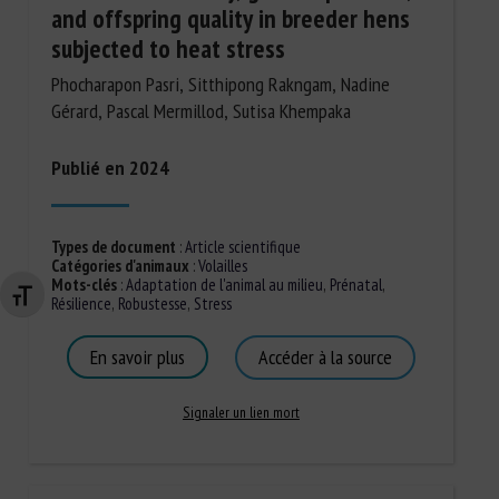
and offspring quality in breeder hens
subjected to heat stress
Phocharapon Pasri, Sitthipong Rakngam, Nadine
Gérard, Pascal Mermillod, Sutisa Khempaka
Publié en 2024
Types de document
:
Article scientifique
Catégories d'animaux
:
Volailles
Mots-clés
:
Adaptation de l'animal au milieu
,
Prénatal
,
Changer la taille de la police
Résilience
,
Robustesse
,
Stress
En savoir plus
Accéder à la source
Signaler un lien mort