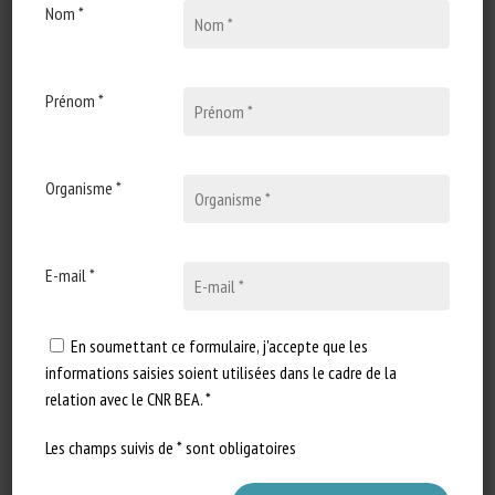
Nom *
Types de document
:
Revue scientifique / Synthèse
Catégories d'animaux
:
Porcins
Mots-clés
:
Adaptation du milieu à l'animal
,
Bâtiment
d'élevage
,
Enrichissement
,
Indicateur bien-être
,
Logement
,
Prénom *
Milieu de vie
,
One Welfare
,
Résilience
,
Robustesse
,
Système
d'élevage
En savoir plus
Accéder à la source
Organisme *
Signaler un lien mort
E-mail *
Review: Welfare in farm animals from
En soumettant ce formulaire, j'accepte que les
an animal-centred point of view
informations saisies soient utilisées dans le cadre de la
relation avec le CNR BEA. *
Huber, K
Les champs suivis de * sont obligatoires
Publié en 2024