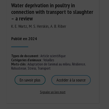
Water deprivation in poultry in
connection with transport to slaughter
– a review
K. E. Wurtz, M. S. Herskin, A. B. Riber
Publié en 2024
Types de document
:
Article scientifique
Catégories d'animaux
:
Volailles
Mots-clés
:
Adaptation de l'animal au milieu
,
Résilience
,
Robustesse
,
Stress
,
Transport
En savoir plus
Accéder à la source
Signaler un lien mort