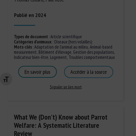
Publié en 2024
Types de document
:
Article scientifique
Catégories d'animaux
:
Oiseaux (hors volailles)
Mots-clés
:
Adaptation de l'animal au milieu
,
Animal-based
measurement
,
Bâtiment d'élevage
,
Gestion des populations
,
Indicateur bien-être
,
Logement
,
Troubles comportementaux
En savoir plus
Accéder à la source
Changer la taille de la police
Signaler un lien mort
What We (Don’t) Know about Parrot
Welfare: A Systematic Literature
Review