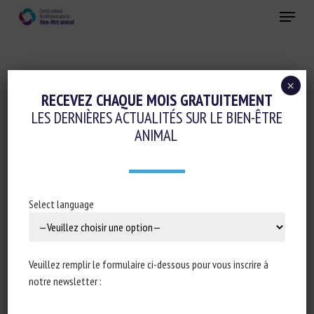
Skip
Menu
to
main
Fermer
content
×
RECEVEZ CHAQUE MOIS GRATUITEMENT
CATÉGORIE D'ANIMAL :
OISEAUX (HORS
LES DERNIÈRES ACTUALITÉS SUR LE BIEN-ÊTRE
VOLAILLES)
ANIMAL
Select language
Risk assessment: Difficult to ensure
good animal welfare for exotic birds
VKM (The Norwegian Scientific Committee for Food
Veuillez remplir le formulaire ci-dessous pour vous inscrire à
and Environment)
notre newsletter :
Publié en 2026