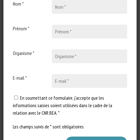
Nom *
Types de document
:
Revue scientifique / Synthèse
Catégories d'animaux
:
Oiseaux (hors volailles)
Prénom *
En savoir plus
Accéder à la source
Organisme *
Signaler un lien mort
E-mail *
Exploring human-animal interactions
beyond academic research: A rapid
En soumettant ce formulaire, j'accepte que les
review of grey literature
informations saisies soient utilisées dans le cadre de la
Siyu Ru, Daniel Villarreal Hernandez, Szymon
relation avec le CNR BEA. *
Parzniewski, Haorui Wu
Les champs suivis de * sont obligatoires
Publié en 2025