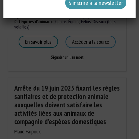
Types de document
:
Revue scientifique / Synthèse
Catégories d'animaux
:
Canins
,
Équins
,
Félins
,
Oiseaux (hors
volailles)
En savoir plus
Accéder à la source
Signaler un lien mort
Arrêté du 19 juin 2025 fixant les règles
sanitaires et de protection animale
auxquelles doivent satisfaire les
activités liées aux animaux de
compagnie d’espèces domestiques
Maud Faipoux